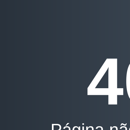
4
Página nã