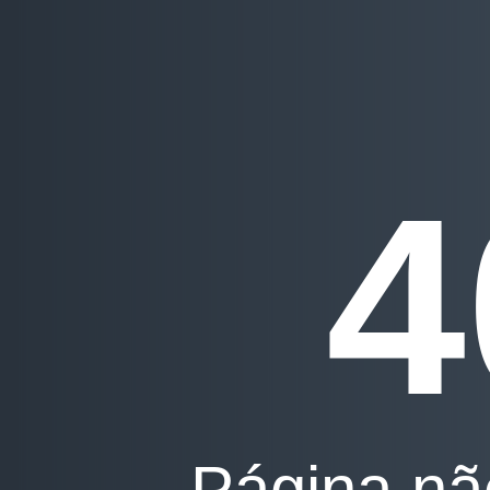
4
Página nã