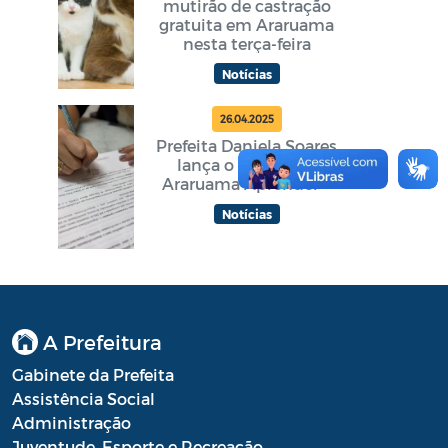
mutirão de castração
gratuita em Araruama
nesta terça-feira
Notícias
26.04.2025
Prefeita Daniela Soares
lança o Programa
Araruama Aprender +
Notícias
A Prefeitura
Gabinete da Prefeita
Assistência Social
Administração
Juventude, Esporte e Recreação