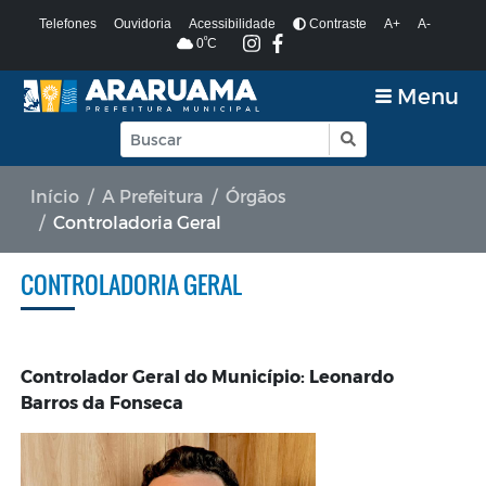
Telefones
Ouvidoria
Acessibilidade
Contraste
A+
A-
º
0
C
Menu
Início
A Prefeitura
Órgãos
Controladoria Geral
CONTROLADORIA GERAL
Controlador Geral do Município: Leonardo
Barros da Fonseca