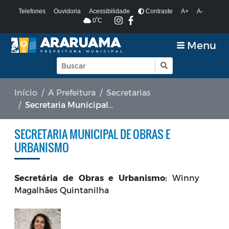
Telefones
Ouvidoria
Acessibilidade
Contraste
A+
A-
º
0
C
Menu
Início
A Prefeitura
Secretarias
Secretaria Municipal de Obras e Urbanismo
SECRETARIA MUNICIPAL DE OBRAS E
URBANISMO
Secretária de Obras e Urbanismo:
Winny
Magalhães Quintanilha