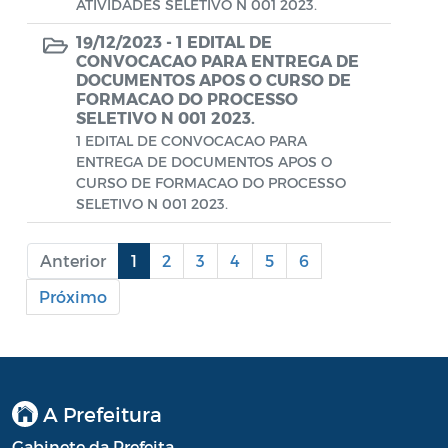
ATIVIDADES SELETIVO N 001 2023.
Portal do Contribuinte
19/12/2023 -
1 EDITAL DE
CONVOCACAO PARA ENTREGA DE
Portaria Gabinete
DOCUMENTOS APOS O CURSO DE
FORMACAO DO PROCESSO
Portaria IBASMA
SELETIVO N 001 2023.
1 EDITAL DE CONVOCACAO PARA
Portaria SEADM
ENTREGA DE DOCUMENTOS APOS O
CURSO DE FORMACAO DO PROCESSO
Portaria SECUT
SELETIVO N 001 2023.
Portaria SEDUC
Anterior
1
2
3
4
5
6
Portaria SEFAZ
Próximo
Portaria SESAU
PORTARIA SETUR
PORTARIA SEELA
A Prefeitura
Portarias Sobre o Coronavírus COVID-19
Gabinete da Prefeita