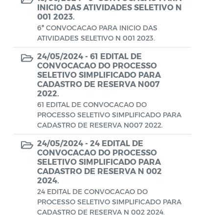
Aviso de rescisão unilateral
INICIO DAS ATIVIDADES SELETIVO N
001 2023.
CADEP - Comissão de Análise de Defesa
6ª CONVOCACAO PARA INICIO DAS
Prévia
ATIVIDADES SELETIVO N 001 2023.
24/05/2024 -
61 EDITAL DE
CONCURSO GUARDA MUNICIPAL Nº 002
CONVOCACAO DO PROCESSO
SELETIVO SIMPLIFICADO PARA
Concurso Público
CADASTRO DE RESERVA N007
2022.
Conselho Municipal - CACS FUNDEB
61 EDITAL DE CONVOCACAO DO
PROCESSO SELETIVO SIMPLIFICADO PARA
Conselho Municipal de Assistência Social
CADASTRO DE RESERVA N007 2022.
de Araruama - COMASO
24/05/2024 -
24 EDITAL DE
Conselho Municipal de Educação
CONVOCACAO DO PROCESSO
SELETIVO SIMPLIFICADO PARA
Conselho Municipal de Habitação -
CADASTRO DE RESERVA N 002
2024.
CMHA
24 EDITAL DE CONVOCACAO DO
Conselho Municipal de Saúde
PROCESSO SELETIVO SIMPLIFICADO PARA
CADASTRO DE RESERVA N 002 2024.