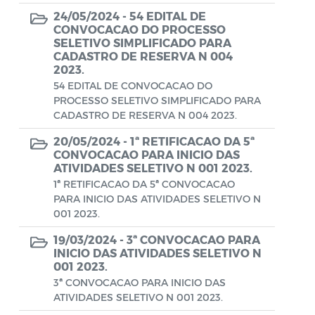
Conselho Municipal de Turismo
24/05/2024 -
54 EDITAL DE
CONVOCACAO DO PROCESSO
Conselho Municipal do Desenvolvimento
SELETIVO SIMPLIFICADO PARA
Sustentável Rural e Pesqueiro de
CADASTRO DE RESERVA N 004
Araruama – COMDESURP-AR
2023.
54 EDITAL DE CONVOCACAO DO
Conselho Municipal do Idoso (COMID)
PROCESSO SELETIVO SIMPLIFICADO PARA
CADASTRO DE RESERVA N 004 2023.
Conselho Municipal do Meio Ambiente -
CONDEMA
20/05/2024 -
1ª RETIFICACAO DA 5ª
CONVOCACAO PARA INICIO DAS
Conselho Municipal dos Direitos da
ATIVIDADES SELETIVO N 001 2023.
Criança e do Adolescente de Araruama -
1ª RETIFICACAO DA 5ª CONVOCACAO
PARA INICIO DAS ATIVIDADES SELETIVO N
CMDCAA
001 2023.
Contratos
19/03/2024 -
3ª CONVOCACAO PARA
INICIO DAS ATIVIDADES SELETIVO N
Convênio
001 2023.
3ª CONVOCACAO PARA INICIO DAS
Convocação
ATIVIDADES SELETIVO N 001 2023.