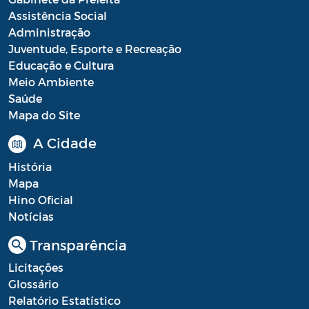
Assistência Social
Processo Seletivo
Administração
Juventude, Esporte e Recreação
Processo Seletivo Secretaria de Educação
Educação e Cultura
Programa Araruama Universitário
Meio Ambiente
Saúde
Pronunciamento do Dirigente
Mapa do Site
Recursos Transferidos ao Município para
A Cidade
o enfrentamento à COVID-19
História
PORTARIA SETUR
Mapa
Hino Oficial
Relação dos Fiscais de Contrato
Notícias
Resolução Sobre o Coronavírus COVID-19
Transparência
Portaria PROGE
Licitações
Glossário
Resoluções
Relatório Estatístico