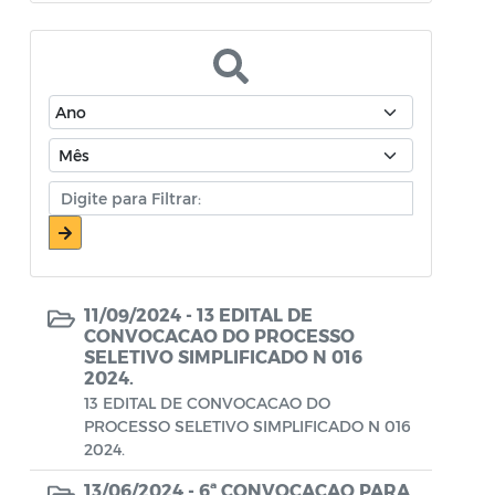
Atos Oficiais - Secretaria de Educação
Atos Oficiais - Secretaria de Fazenda e
Planejamento
Atos Oficiais - Secretaria de Saúde
Atos Oficiais - Secretaria de Transportes
Atos Oficiais - Secretaria Municipal de
Ambiente, Agricultura, Abastecimento e
Pesca
11/09/2024 -
13 EDITAL DE
Atos Oficiais - Secretaria Municipal de
CONVOCACAO DO PROCESSO
SELETIVO SIMPLIFICADO N 016
Política Social, Trabalho, Habitação,
2024.
Terceira Idade e Desenvolvimento
13 EDITAL DE CONVOCACAO DO
Humano
PROCESSO SELETIVO SIMPLIFICADO N 016
2024.
Autorização Para Início de Obras
13/06/2024 -
6ª CONVOCACAO PARA