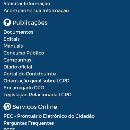
Solicitar Informação
Resultado Processo Seletivo de
Acompanhe sua Informação
Estagiários
Publicações
Saúde - Balancete
Documentos
Saúde - Escala Profissionais
Editais
Manuais
Saúde - Estoques de medicamentos das
Concurso Público
farmácias públicas
Campanhas
Diário oficial
Saúde - Fila de espera por consultas
Portal do Contribuinte
nas especialidades
Orientação geral sobre LGPD
Saúde - Instrumentos de Gestão do SUS
Encarregado DPO
Legislação Relacionada LGPD
Saúde - Plano Municipal de Saúde
Serviços Online
Saúde - Prestação de Contas
PEC - Prontuário Eletrônico do Cidadão
Saúde - Processo Seletivo de Agente
Perguntas Frequentes
Comunitário de Saúde e Agente de
FGTS