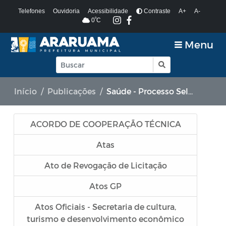
Telefones
Ouvidoria
Acessibilidade
Contraste
A+
A-
º
0
C
Menu
Início
Publicações
Saúde - Processo Seletivo de Agente Comunitário de Saúde e Agente de Combate às Endemias
ACORDO DE COOPERAÇÃO TÉCNICA
Atas
Ato de Revogação de Licitação
Atos GP
Atos Oficiais - Secretaria de cultura,
turismo e desenvolvimento econômico