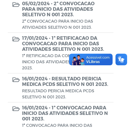
Diário oficial
05/02/2024 -
2ª CONVOCACAO
PARA INICIO DAS ATIVIDADES
Editais
SELETIVO N 001 2023.
2ª CONVOCACAO PARA INICIO DAS
Emendas Parlamentares
ATIVIDADES SELETIVO N 001 2023.
Extrato de Contratos
17/01/2024 -
1ª RETIFICACAO DA
CONVOCACAO PARA INICIO DAS
Extrato de Inexigibilidade
ATIVIDADES SELETIVO N 001 2023.
1ª RETIFICACAO DA CONVOCACAO PARA
Instruções Normativas
INICIO DAS ATIVIDADES SELETIVO N 001
2023.
Intimação
16/01/2024 -
RESULTADO PERICIA
JARI - Junta Recursos de Infração de
MEDICA PCDS SELETIVO N 001 2023.
RESULTADO PERICIA MEDICA PCDS
Trânsito
SELETIVO N 001 2023.
Licenças Específicas
16/01/2024 -
1ª CONVOCACAO PARA
INICIO DAS ATIVIDADES SELETIVO N
Notificação
001 2023.
1ª CONVOCACAO PARA INICIO DAS
Parecer