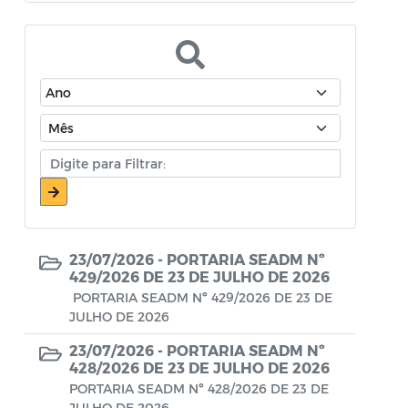
Atos Oficiais - Secretaria de Educação
Atos Oficiais - Secretaria de Fazenda e
Planejamento
Atos Oficiais - Secretaria de Saúde
Atos Oficiais - Secretaria de Transportes
Atos Oficiais - Secretaria Municipal de
Ambiente, Agricultura, Abastecimento e
Pesca
23/07/2026 -
PORTARIA SEADM Nº
Atos Oficiais - Secretaria Municipal de
429/2026 DE 23 DE JULHO DE 2026
Política Social, Trabalho, Habitação,
PORTARIA SEADM Nº 429/2026 DE 23 DE
JULHO DE 2026
Terceira Idade e Desenvolvimento
Humano
23/07/2026 -
PORTARIA SEADM Nº
428/2026 DE 23 DE JULHO DE 2026
Autorização Para Início de Obras
PORTARIA SEADM Nº 428/2026 DE 23 DE
JULHO DE 2026