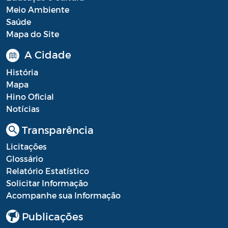
Meio Ambiente
Portal do Contribuinte
Saúde
Mapa do Site
Portaria Gabinete
A Cidade
Portaria IBASMA
História
Portaria SEADM
Mapa
Hino Oficial
Portaria SECUT
Notícias
Portaria SEDUC
Transparência
Portaria SEFAZ
Licitações
Glossário
Portaria SESAU
Relatório Estatístico
PORTARIA SETUR
Solicitar Informação
Acompanhe sua Informação
PORTARIA SEELA
Publicações
Portarias Sobre o Coronavírus COVID-19