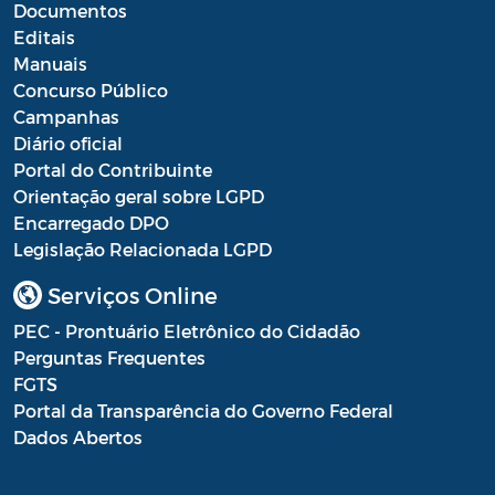
Documentos
Processo Seletivo
Editais
Manuais
Processo Seletivo Secretaria de Educação
Concurso Público
Campanhas
Programa Araruama Universitário
Diário oficial
Portal do Contribuinte
Pronunciamento do Dirigente
Orientação geral sobre LGPD
Recursos Transferidos ao Município para
Encarregado DPO
o enfrentamento à COVID-19
Legislação Relacionada LGPD
PORTARIA SETUR
Serviços Online
PEC - Prontuário Eletrônico do Cidadão
Relação dos Fiscais de Contrato
Perguntas Frequentes
Resolução Sobre o Coronavírus COVID-19
FGTS
Portal da Transparência do Governo Federal
Portaria PROGE
Dados Abertos
Resoluções