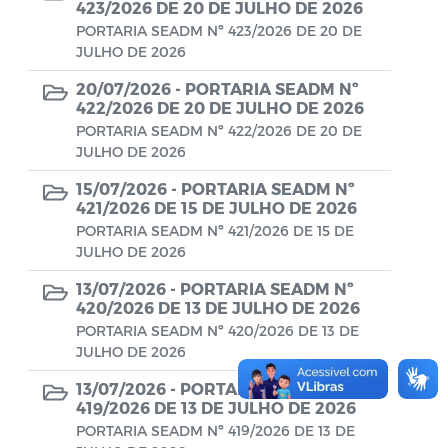
Conselho Municipal de Turismo
423/2026 DE 20 DE JULHO DE 2026
PORTARIA SEADM Nº 423/2026 DE 20 DE
Conselho Municipal do Desenvolvimento
JULHO DE 2026
Sustentável Rural e Pesqueiro de
20/07/2026 -
PORTARIA SEADM Nº
Araruama – COMDESURP-AR
422/2026 DE 20 DE JULHO DE 2026
PORTARIA SEADM Nº 422/2026 DE 20 DE
Conselho Municipal do Idoso (COMID)
JULHO DE 2026
Conselho Municipal do Meio Ambiente -
15/07/2026 -
PORTARIA SEADM Nº
CONDEMA
421/2026 DE 15 DE JULHO DE 2026
PORTARIA SEADM Nº 421/2026 DE 15 DE
Conselho Municipal dos Direitos da
JULHO DE 2026
Criança e do Adolescente de Araruama -
CMDCAA
13/07/2026 -
PORTARIA SEADM Nº
420/2026 DE 13 DE JULHO DE 2026
Contratos
PORTARIA SEADM Nº 420/2026 DE 13 DE
JULHO DE 2026
Convênio
13/07/2026 -
PORTARIA SEADM Nº
419/2026 DE 13 DE JULHO DE 2026
Convocação
PORTARIA SEADM Nº 419/2026 DE 13 DE