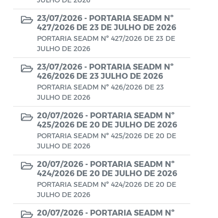
Aviso de rescisão unilateral
23/07/2026 -
PORTARIA SEADM Nº
CADEP - Comissão de Análise de Defesa
427/2026 DE 23 DE JULHO DE 2026
Prévia
PORTARIA SEADM Nº 427/2026 DE 23 DE
JULHO DE 2026
CONCURSO GUARDA MUNICIPAL Nº 002
23/07/2026 -
PORTARIA SEADM Nº
426/2026 DE 23 JULHO DE 2026
Concurso Público
PORTARIA SEADM Nº 426/2026 DE 23
Conselho Municipal - CACS FUNDEB
JULHO DE 2026
20/07/2026 -
PORTARIA SEADM Nº
Conselho Municipal de Assistência Social
425/2026 DE 20 DE JULHO DE 2026
de Araruama - COMASO
PORTARIA SEADM Nº 425/2026 DE 20 DE
JULHO DE 2026
Conselho Municipal de Educação
20/07/2026 -
PORTARIA SEADM Nº
Conselho Municipal de Habitação -
424/2026 DE 20 DE JULHO DE 2026
CMHA
PORTARIA SEADM Nº 424/2026 DE 20 DE
JULHO DE 2026
Conselho Municipal de Saúde
20/07/2026 -
PORTARIA SEADM Nº