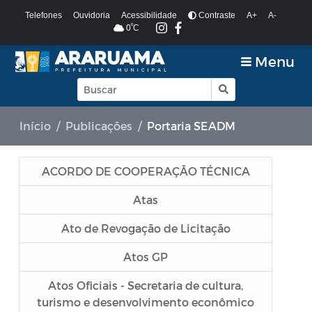
Telefones
Ouvidoria
Acessibilidade
Contraste
A+
A-
º
0
C
Menu
Início
Publicações
Portaria SEADM
ACORDO DE COOPERAÇÃO TÉCNICA
Atas
Ato de Revogação de Licitação
Atos GP
Atos Oficiais - Secretaria de cultura,
turismo e desenvolvimento econômico