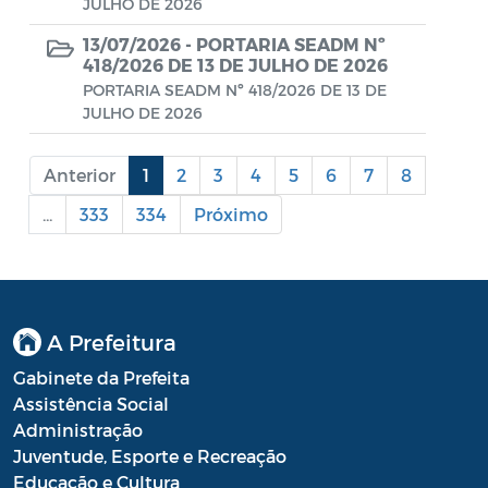
Diário oficial
JULHO DE 2026
13/07/2026 -
PORTARIA SEADM Nº
Editais
418/2026 DE 13 DE JULHO DE 2026
PORTARIA SEADM Nº 418/2026 DE 13 DE
Emendas Parlamentares
JULHO DE 2026
Extrato de Contratos
Anterior
1
2
3
4
5
6
7
8
Extrato de Inexigibilidade
...
333
334
Próximo
Instruções Normativas
Intimação
JARI - Junta Recursos de Infração de
A Prefeitura
Trânsito
Gabinete da Prefeita
Licenças Específicas
Assistência Social
Administração
Notificação
Juventude, Esporte e Recreação
Parecer
Educação e Cultura