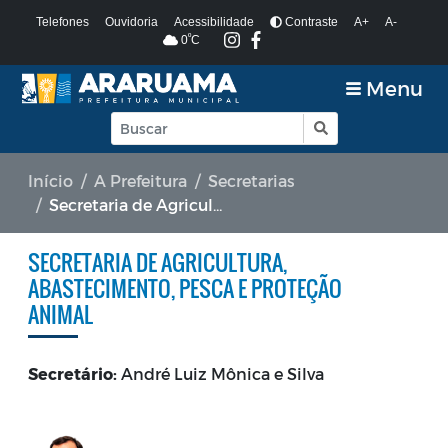
Telefones
Ouvidoria
Acessibilidade
Contraste
A+
A-
º
0
C
Menu
Início
A Prefeitura
Secretarias
Secretaria de Agricultura, Abastecimento, Pesca e Proteção Animal
SECRETARIA DE AGRICULTURA,
ABASTECIMENTO, PESCA E PROTEÇÃO
ANIMAL
Secretário:
André Luiz Mônica e Silva