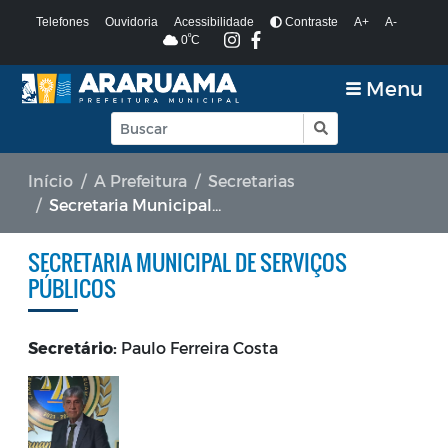
Telefones
Ouvidoria
Acessibilidade
Contraste
A+
A-
º
0
C
Menu
Início
A Prefeitura
Secretarias
Secretaria Municipal de Serviços Públicos
SECRETARIA MUNICIPAL DE SERVIÇOS
PÚBLICOS
Secretário:
Paulo Ferreira Costa