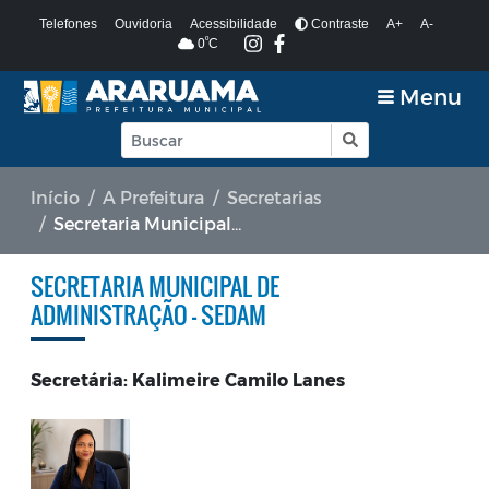
Telefones
Ouvidoria
Acessibilidade
Contraste
A+
A-
º
0
C
Menu
Início
A Prefeitura
Secretarias
Secretaria Municipal de Administração - SEDAM
SECRETARIA MUNICIPAL DE
ADMINISTRAÇÃO - SEDAM
Secretária: Kalimeire Camilo Lanes