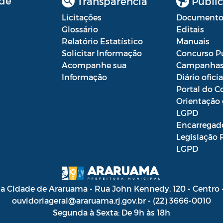
de
Transparência
Public
Licitações
Documento
Glossário
Editais
Relatório Estatístico
Manuais
Solicitar Informação
Concurso P
Acompanhe sua
Campanha
Informação
Diário oficia
Portal do C
Orientação 
LGPD
Encarregad
Legislação 
LGPD
da Cidade de Araruama - Rua John Kennedy, 120 - Centro
ouvidoriageral@araruama.rj.gov.br - (22) 3666-0010
Segunda à Sexta: De 9h às 18h