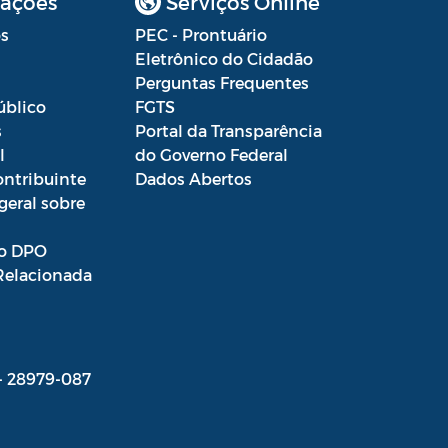
ações
Serviços Online
s
PEC - Prontuário
Eletrônico do Cidadão
Perguntas Frequentes
úblico
FGTS
s
Portal da Transparência
l
do Governo Federal
ontribuinte
Dados Abertos
geral sobre
o DPO
Relacionada
 - 28979-087