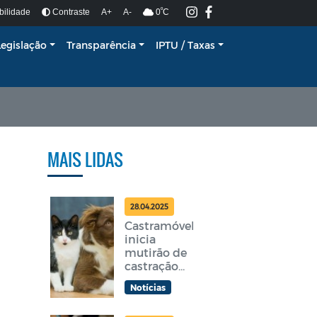
º
bilidade
Contraste
A+
A-
0
C
Legislação
Transparência
IPTU / Taxas
MAIS LIDAS
28.04.2025
Castramóvel
inicia
mutirão de
castração
gratuita em
Notícias
Araruama
nesta terça-