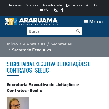
Telefones
Ouvidoria
Acessibilidade
Contraste
A+
A-
º
0
C
Menu
Início
A Prefeitura
Secretarias
Secretaria Executiva de Licitações e Contratos - Seelic
SECRETARIA EXECUTIVA DE LICITAÇÕES E
CONTRATOS - SEELIC
Secretaria Executiva de Licitações e
Contratos - Seelic