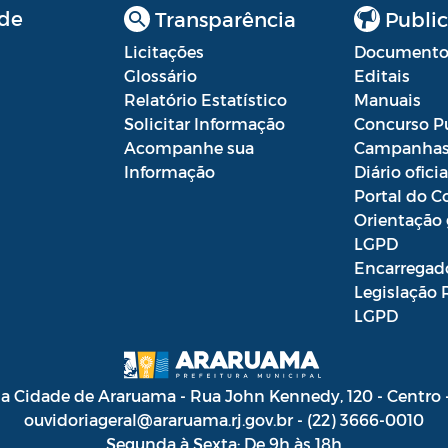
de
Transparência
Public
Licitações
Documento
Glossário
Editais
Relatório Estatístico
Manuais
Solicitar Informação
Concurso P
Acompanhe sua
Campanha
Informação
Diário oficia
Portal do C
Orientação 
LGPD
Encarregad
Legislação 
LGPD
da Cidade de Araruama - Rua John Kennedy, 120 - Centro
ouvidoriageral@araruama.rj.gov.br - (22) 3666-0010
Segunda à Sexta: De 9h às 18h