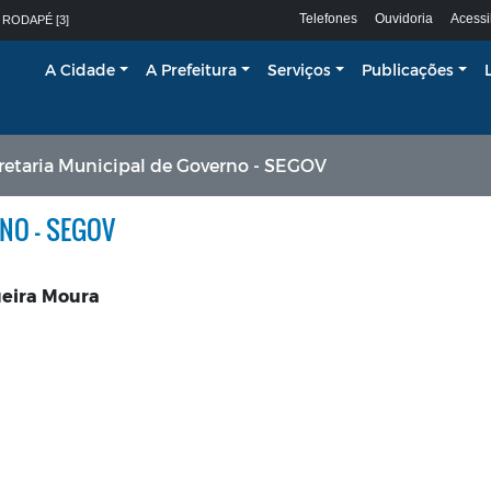
Telefones
Ouvidoria
Acessi
 RODAPÉ [3]
A Cidade
A Prefeitura
Serviços
Publicações
retaria Municipal de Governo - SEGOV
NO - SEGOV
ueira Moura