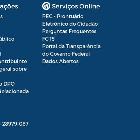
ações
Serviços Online
s
PEC - Prontuário
Eletrônico do Cidadão
Perguntas Frequentes
úblico
FGTS
s
Portal da Transparência
l
do Governo Federal
ontribuinte
Dados Abertos
geral sobre
o DPO
Relacionada
 - 28979-087