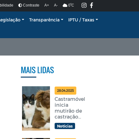
º
bilidade
Contraste
A+
A-
0
C
Legislação
Transparência
IPTU / Taxas
MAIS LIDAS
28.04.2025
Castramóvel
inicia
mutirão de
castração
gratuita em
Notícias
Araruama
nesta terça-