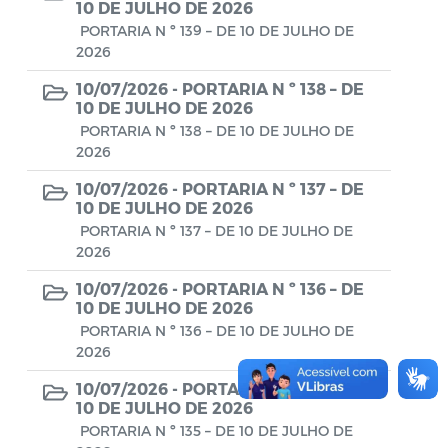
Conselho Municipal de Turismo
10 DE JULHO DE 2026
PORTARIA N º 139 – DE 10 DE JULHO DE
Conselho Municipal do Desenvolvimento
2026
Sustentável Rural e Pesqueiro de
10/07/2026 -
PORTARIA N º 138 – DE
Araruama – COMDESURP-AR
10 DE JULHO DE 2026
PORTARIA N º 138 – DE 10 DE JULHO DE
Conselho Municipal do Idoso (COMID)
2026
Conselho Municipal do Meio Ambiente -
10/07/2026 -
PORTARIA N º 137 – DE
CONDEMA
10 DE JULHO DE 2026
PORTARIA N º 137 – DE 10 DE JULHO DE
Conselho Municipal dos Direitos da
2026
Criança e do Adolescente de Araruama -
CMDCAA
10/07/2026 -
PORTARIA N º 136 – DE
10 DE JULHO DE 2026
Contratos
PORTARIA N º 136 – DE 10 DE JULHO DE
2026
Convênio
10/07/2026 -
PORTARIA N º 135 – DE
10 DE JULHO DE 2026
Convocação
PORTARIA N º 135 – DE 10 DE JULHO DE