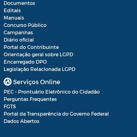
Documentos
Processo Seletivo
Editais
Manuais
Processo Seletivo Secretaria de Educação
Concurso Público
Campanhas
Programa Araruama Universitário
Diário oficial
Portal do Contribuinte
Pronunciamento do Dirigente
Orientação geral sobre LGPD
Recursos Transferidos ao Município para
Encarregado DPO
o enfrentamento à COVID-19
Legislação Relacionada LGPD
PORTARIA SETUR
Serviços Online
PEC - Prontuário Eletrônico do Cidadão
Relação dos Fiscais de Contrato
Perguntas Frequentes
Resolução Sobre o Coronavírus COVID-19
FGTS
Portal da Transparência do Governo Federal
Portaria PROGE
Dados Abertos
Resoluções