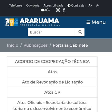
Telefones
Ouvidoria
Acessibilidade
Contraste
A+
A-
º
0
C
Menu
Início
Publicações
Portaria Gabinete
ACORDO DE COOPERAÇÃO TÉCNICA
Atas
Ato de Revogação de Licitação
Atos GP
Atos Oficiais - Secretaria de cultura,
turismo e desenvolvimento econômico