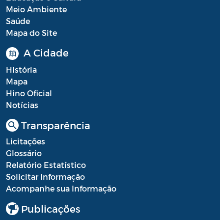
Meio Ambiente
Portal do Contribuinte
Saúde
Mapa do Site
Portaria Gabinete
A Cidade
Portaria IBASMA
História
Portaria SEADM
Mapa
Hino Oficial
Portaria SECUT
Notícias
Portaria SEDUC
Transparência
Portaria SEFAZ
Licitações
Glossário
Portaria SESAU
Relatório Estatístico
PORTARIA SETUR
Solicitar Informação
Acompanhe sua Informação
PORTARIA SEELA
Publicações
Portarias Sobre o Coronavírus COVID-19