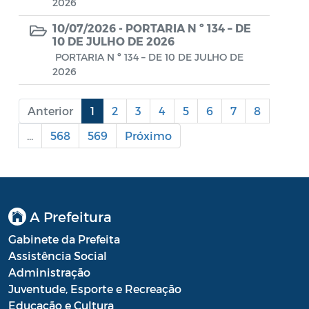
Diário oficial
2026
10/07/2026 -
PORTARIA N º 134 – DE
Editais
10 DE JULHO DE 2026
PORTARIA N º 134 – DE 10 DE JULHO DE
Emendas Parlamentares
2026
Extrato de Contratos
Anterior
1
2
3
4
5
6
7
8
Extrato de Inexigibilidade
...
568
569
Próximo
Instruções Normativas
Intimação
JARI - Junta Recursos de Infração de
A Prefeitura
Trânsito
Gabinete da Prefeita
Licenças Específicas
Assistência Social
Administração
Notificação
Juventude, Esporte e Recreação
Parecer
Educação e Cultura