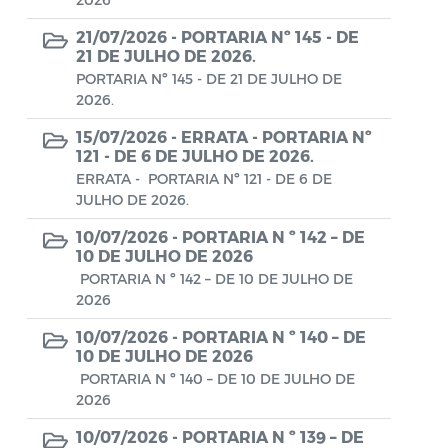
Aviso de rescisão unilateral
21/07/2026 -
PORTARIA Nº 145 - DE
CADEP - Comissão de Análise de Defesa
21 DE JULHO DE 2026.
Prévia
PORTARIA Nº 145 - DE 21 DE JULHO DE
2026.
CONCURSO GUARDA MUNICIPAL Nº 002
15/07/2026 -
ERRATA - PORTARIA Nº
121 - DE 6 DE JULHO DE 2026.
Concurso Público
ERRATA - PORTARIA Nº 121 - DE 6 DE
Conselho Municipal - CACS FUNDEB
JULHO DE 2026.
10/07/2026 -
PORTARIA N º 142 – DE
Conselho Municipal de Assistência Social
10 DE JULHO DE 2026
de Araruama - COMASO
PORTARIA N º 142 – DE 10 DE JULHO DE
2026
Conselho Municipal de Educação
10/07/2026 -
PORTARIA N º 140 – DE
Conselho Municipal de Habitação -
10 DE JULHO DE 2026
CMHA
PORTARIA N º 140 – DE 10 DE JULHO DE
2026
Conselho Municipal de Saúde
10/07/2026 -
PORTARIA N º 139 – DE