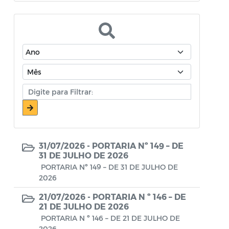
Atos Oficiais - Secretaria de Educação
Atos Oficiais - Secretaria de Fazenda e
Planejamento
Atos Oficiais - Secretaria de Saúde
Atos Oficiais - Secretaria de Transportes
Atos Oficiais - Secretaria Municipal de
Ambiente, Agricultura, Abastecimento e
Pesca
31/07/2026 -
PORTARIA Nº 149 – DE
Atos Oficiais - Secretaria Municipal de
31 DE JULHO DE 2026
Política Social, Trabalho, Habitação,
PORTARIA Nº 149 – DE 31 DE JULHO DE
2026
Terceira Idade e Desenvolvimento
Humano
21/07/2026 -
PORTARIA N º 146 – DE
21 DE JULHO DE 2026
Autorização Para Início de Obras
PORTARIA N º 146 – DE 21 DE JULHO DE
2026