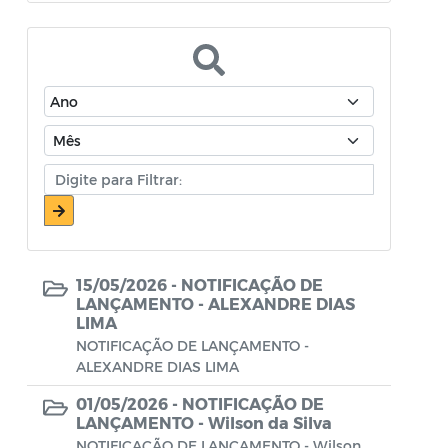
Atos Oficiais - Secretaria de Educação
Atos Oficiais - Secretaria de Fazenda e
Planejamento
Atos Oficiais - Secretaria de Saúde
Atos Oficiais - Secretaria de Transportes
Atos Oficiais - Secretaria Municipal de
Ambiente, Agricultura, Abastecimento e
Pesca
15/05/2026 -
NOTIFICAÇÃO DE
Atos Oficiais - Secretaria Municipal de
LANÇAMENTO - ALEXANDRE DIAS
LIMA
Política Social, Trabalho, Habitação,
NOTIFICAÇÃO DE LANÇAMENTO -
Terceira Idade e Desenvolvimento
ALEXANDRE DIAS LIMA
Humano
01/05/2026 -
NOTIFICAÇÃO DE
Autorização Para Início de Obras
LANÇAMENTO - Wilson da Silva
NOTIFICAÇÃO DE LANÇAMENTO - Wilson