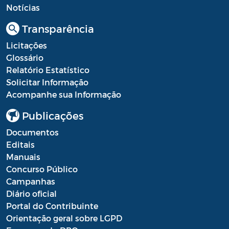
Notícias
Processo Seletivo
Transparência
Processo Seletivo Secretaria de Educação
Licitações
Glossário
Programa Araruama Universitário
Relatório Estatístico
Pronunciamento do Dirigente
Solicitar Informação
Acompanhe sua Informação
Recursos Transferidos ao Município para
o enfrentamento à COVID-19
Publicações
Documentos
PORTARIA SETUR
Editais
Relação dos Fiscais de Contrato
Manuais
Concurso Público
Resolução Sobre o Coronavírus COVID-19
Campanhas
Diário oficial
Portaria PROGE
Portal do Contribuinte
Resoluções
Orientação geral sobre LGPD