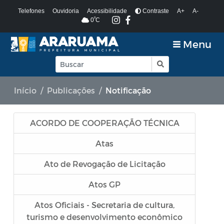
Telefones
Ouvidoria
Acessibilidade
Contraste
A+
A-
º
0
C
Menu
Início
Publicações
Notificação
ACORDO DE COOPERAÇÃO TÉCNICA
Atas
Ato de Revogação de Licitação
Atos GP
Atos Oficiais - Secretaria de cultura,
turismo e desenvolvimento econômico