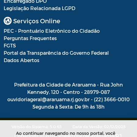
Encarregado DPO
Resultado Processo Seletivo de
Legislação Relacionada LGPD
Estagiários
Serviços Online
Saúde - Balancete
PEC - Prontuário Eletrônico do Cidadão
Perguntas Frequentes
Saúde - Escala Profissionais
FGTS
Saúde - Estoques de medicamentos das
Portal da Transparência do Governo Federal
farmácias públicas
Dados Abertos
Saúde - Fila de espera por consultas
nas especialidades
Prefeitura da Cidade de Araruama - Rua John
Saúde - Instrumentos de Gestão do SUS
Kennedy, 120 - Centro - 28979-087
ouvidoriageral@araruama.rj.gov.br - (22) 3666-0010
Saúde - Plano Municipal de Saúde
Segunda à Sexta: De 9h às 18h
Saúde - Prestação de Contas
Versão do Sistema: 5.0.65
Data da Versão: 02/12/2025
Saúde - Processo Seletivo de Agente
Ao continuar navegando no nosso portal, você
Comunitário de Saúde e Agente de
Copyright © 2026 Prefeitura de Araruama/RJ.