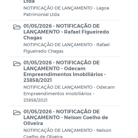
Ltda
Conselho Municipal de Turismo
NOTIFICAÇÃO DE LANÇAMENTO - Lagoa
Conselho Municipal do Desenvolvimento
Patrimonial Ltda
Sustentável Rural e Pesqueiro de
01/05/2026 -
NOTIFICAÇÃO DE
Araruama – COMDESURP-AR
LANÇAMENTO - Rafael Figueiredo
Chagas
Conselho Municipal do Idoso (COMID)
NOTIFICAÇÃO DE LANÇAMENTO - Rafael
Figueiredo Chagas
Conselho Municipal do Meio Ambiente -
CONDEMA
01/05/2026 -
NOTIFICAÇÃO DE
LANÇAMENTO - Odecam
Conselho Municipal dos Direitos da
Empreendimentos Imobiliários -
23858/2021
Criança e do Adolescente de Araruama -
NOTIFICAÇÃO DE LANÇAMENTO - Odecam
CMDCAA
Empreendimentos Imobiliários -
23858/2021
Contratos
01/05/2026 -
NOTIFICAÇÃO DE
Convênio
LANÇAMENTO - Nelson Coelho de
Oliveira
Convocação
NOTIFICAÇÃO DE LANÇAMENTO - Nelson
Coelho de Oliveira