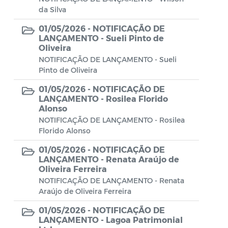
Aviso de rescisão unilateral
da Silva
CADEP - Comissão de Análise de Defesa
01/05/2026 -
NOTIFICAÇÃO DE
LANÇAMENTO - Sueli Pinto de
Prévia
Oliveira
CONCURSO GUARDA MUNICIPAL Nº 002
NOTIFICAÇÃO DE LANÇAMENTO - Sueli
Pinto de Oliveira
Concurso Público
01/05/2026 -
NOTIFICAÇÃO DE
LANÇAMENTO - Rosilea Florido
Conselho Municipal - CACS FUNDEB
Alonso
NOTIFICAÇÃO DE LANÇAMENTO - Rosilea
Conselho Municipal de Assistência Social
Florido Alonso
de Araruama - COMASO
01/05/2026 -
NOTIFICAÇÃO DE
Conselho Municipal de Educação
LANÇAMENTO - Renata Araújo de
Oliveira Ferreira
Conselho Municipal de Habitação -
NOTIFICAÇÃO DE LANÇAMENTO - Renata
CMHA
Araújo de Oliveira Ferreira
Conselho Municipal de Saúde
01/05/2026 -
NOTIFICAÇÃO DE
LANÇAMENTO - Lagoa Patrimonial