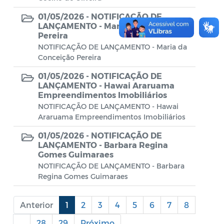
Diário oficial
01/05/2026 -
NOTIFICAÇÃO DE
Editais
LANÇAMENTO - Maria da Conceição
Pereira
Emendas Parlamentares
NOTIFICAÇÃO DE LANÇAMENTO - Maria da
Conceição Pereira
Extrato de Contratos
01/05/2026 -
NOTIFICAÇÃO DE
Extrato de Inexigibilidade
LANÇAMENTO - Hawai Araruama
Empreendimentos Imobiliários
Instruções Normativas
NOTIFICAÇÃO DE LANÇAMENTO - Hawai
Araruama Empreendimentos Imobiliários
Intimação
01/05/2026 -
NOTIFICAÇÃO DE
JARI - Junta Recursos de Infração de
LANÇAMENTO - Barbara Regina
Gomes Guimaraes
Trânsito
NOTIFICAÇÃO DE LANÇAMENTO - Barbara
Regina Gomes Guimaraes
Licenças Específicas
Notificação
Anterior
1
2
3
4
5
6
7
8
Parecer
...
28
29
Próximo