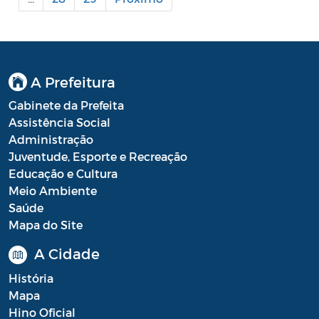
Portal do Contribuinte
Portaria Gabinete
Portaria IBASMA
A Prefeitura
Gabinete da Prefeita
Portaria SEADM
Assistência Social
Portaria SECUT
Administração
Juventude, Esporte e Recreação
Portaria SEDUC
Educação e Cultura
Meio Ambiente
Portaria SEFAZ
Saúde
Mapa do Site
Portaria SESAU
A Cidade
PORTARIA SETUR
História
PORTARIA SEELA
Mapa
Hino Oficial
Portarias Sobre o Coronavírus COVID-19