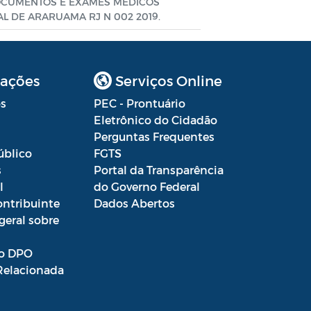
OCUMENTOS E EXAMES MEDICOS
L DE ARARUAMA RJ N 002 2019.
ações
Serviços Online
s
PEC - Prontuário
Eletrônico do Cidadão
Perguntas Frequentes
úblico
FGTS
s
Portal da Transparência
l
do Governo Federal
ontribuinte
Dados Abertos
geral sobre
o DPO
Relacionada