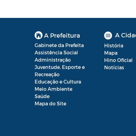
Contratos
Convênio
Convocação
A Cida
A Prefeitura
Diário oficial
Gabinete da Prefeita
História
Assistência Social
Mapa
Editais
Administração
Hino Oficial
Juventude, Esporte e
Notícias
Emendas Parlamentares
Recreação
Extrato de Contratos
Educação e Cultura
Meio Ambiente
Extrato de Inexigibilidade
Saúde
Mapa do Site
Instruções Normativas
Intimação
JARI - Junta Recursos de Infração de