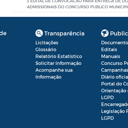
3 EDITAL DE CONVOCACAO PARA ENTREGA DE D
ADMISSIONAIS DO CONCURSO PUBLICO MUNICIPA
de
Transparência
Public
Licitações
Documento
Glossário
Editais
Relatório Estatístico
Manuais
Solicitar Informação
Concurso P
Acompanhe sua
Campanha
Informação
Diário oficia
Portal do C
Orientação 
LGPD
Encarregad
Legislação 
LGPD