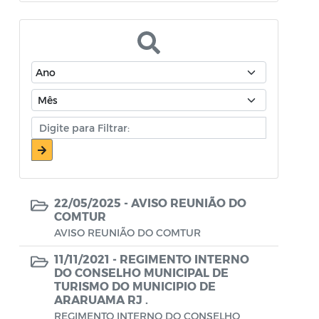
Atos Oficiais - Secretaria de Educação
Atos Oficiais - Secretaria de Fazenda e
Planejamento
Atos Oficiais - Secretaria de Saúde
Atos Oficiais - Secretaria de Transportes
Atos Oficiais - Secretaria Municipal de
Ambiente, Agricultura, Abastecimento e
Pesca
22/05/2025 -
AVISO REUNIÃO DO
Atos Oficiais - Secretaria Municipal de
COMTUR
Política Social, Trabalho, Habitação,
AVISO REUNIÃO DO COMTUR
Terceira Idade e Desenvolvimento
11/11/2021 -
REGIMENTO INTERNO
Humano
DO CONSELHO MUNICIPAL DE
TURISMO DO MUNICIPIO DE
Autorização Para Início de Obras
ARARUAMA RJ .
REGIMENTO INTERNO DO CONSELHO