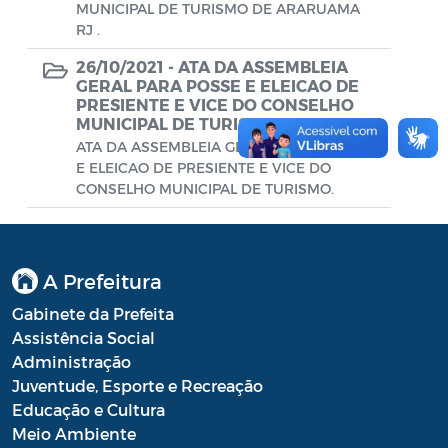
Conselho Municipal de Turismo
MUNICIPAL DE TURISMO DE ARARUAMA
RJ .
Conselho Municipal do Desenvolvimento
26/10/2021 -
ATA DA ASSEMBLEIA
Sustentável Rural e Pesqueiro de
GERAL PARA POSSE E ELEICAO DE
Araruama – COMDESURP-AR
PRESIENTE E VICE DO CONSELHO
MUNICIPAL DE TURISMO.
Conselho Municipal do Idoso (COMID)
ATA DA ASSEMBLEIA GERAL PARA POSSE
E ELEICAO DE PRESIENTE E VICE DO
Conselho Municipal do Meio Ambiente -
CONSELHO MUNICIPAL DE TURISMO.
CONDEMA
Conselho Municipal dos Direitos da
Criança e do Adolescente de Araruama -
A Prefeitura
CMDCAA
Gabinete da Prefeita
Contratos
Assistência Social
Administração
Convênio
Juventude, Esporte e Recreação
Educação e Cultura
Convocação
Meio Ambiente