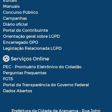
Editais
Manuais
Portal do Contribuinte
Concurso Público
Portaria Gabinete
Campanhas
Diário oficial
Portaria IBASMA
Portal do Contribuinte
Orientação geral sobre LGPD
Portaria SEADM
Encarregado DPO
Legislação Relacionada LGPD
Portaria SECUT
Serviços Online
Portaria SEDUC
PEC - Prontuário Eletrônico do Cidadão
Portaria SEFAZ
Perguntas Frequentes
FGTS
Portaria SESAU
Portal da Transparência do Governo Federal
PORTARIA SETUR
Dados Abertos
PORTARIA SEELA
Portarias Sobre o Coronavírus COVID-19
Prefeitura da Cidade de Araruama - Rua John