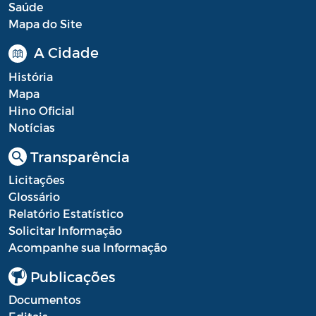
Diário oficial
Saúde
Mapa do Site
Editais
A Cidade
Emendas Parlamentares
História
Extrato de Contratos
Mapa
Hino Oficial
Extrato de Inexigibilidade
Notícias
Instruções Normativas
Transparência
Intimação
Licitações
Glossário
JARI - Junta Recursos de Infração de
Relatório Estatístico
Trânsito
Solicitar Informação
Acompanhe sua Informação
Licenças Específicas
Publicações
Notificação
Documentos
Parecer