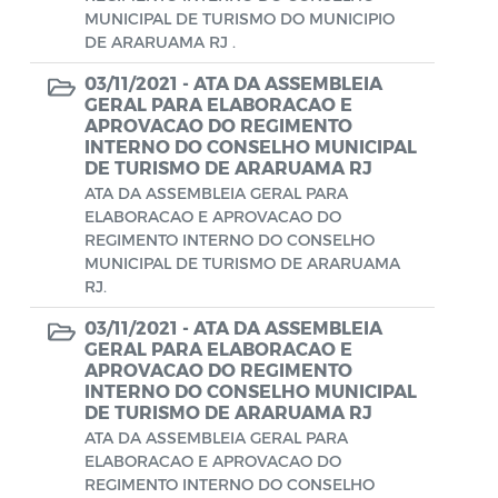
Aviso de rescisão unilateral
MUNICIPAL DE TURISMO DO MUNICIPIO
DE ARARUAMA RJ .
CADEP - Comissão de Análise de Defesa
03/11/2021 -
ATA DA ASSEMBLEIA
Prévia
GERAL PARA ELABORACAO E
APROVACAO DO REGIMENTO
CONCURSO GUARDA MUNICIPAL Nº 002
INTERNO DO CONSELHO MUNICIPAL
DE TURISMO DE ARARUAMA RJ
Concurso Público
ATA DA ASSEMBLEIA GERAL PARA
ELABORACAO E APROVACAO DO
Conselho Municipal - CACS FUNDEB
REGIMENTO INTERNO DO CONSELHO
MUNICIPAL DE TURISMO DE ARARUAMA
Conselho Municipal de Assistência Social
RJ.
de Araruama - COMASO
03/11/2021 -
ATA DA ASSEMBLEIA
Conselho Municipal de Educação
GERAL PARA ELABORACAO E
APROVACAO DO REGIMENTO
Conselho Municipal de Habitação -
INTERNO DO CONSELHO MUNICIPAL
CMHA
DE TURISMO DE ARARUAMA RJ
ATA DA ASSEMBLEIA GERAL PARA
Conselho Municipal de Saúde
ELABORACAO E APROVACAO DO
REGIMENTO INTERNO DO CONSELHO