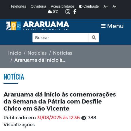
Telefones
Ouvidoria
Acessibilidade
Contraste
A+
A-
º
0
C
Menu
Início
Notícias
Notícias
Araruama dá início às comemorações da Semana da Pátria com Desfile Cívico em São Vicente
NOTÍCIA
Araruama dá início às comemorações
da Semana da Pátria com Desfile
Cívico em São Vicente
Publicado em
31/08/2025 às 12:36
788
Visualizações