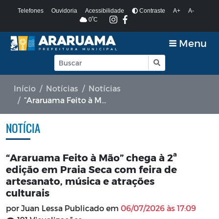
Telefones
Ouvidoria
Acessibilidade
Contraste
A+
A-
º
0
C
Menu
Início
Notícias
Notícias
“Araruama Feito à Mão” chega à 2ª edição em Praia Seca com feira de artesanato, música e atrações culturais
NOTÍCIA
“Araruama Feito à Mão” chega à 2ª
edição em Praia Seca com feira de
artesanato, música e atrações
culturais
por Juan Lessa Publicado em
06/07/2026 às 17:09