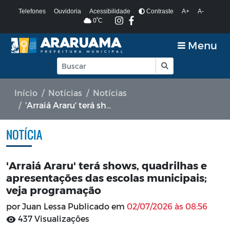
Telefones
Ouvidoria
Acessibilidade
Contraste
A+
A-
º
0
C
Menu
Início
Notícias
Notícias
'Arraiá Araru' terá shows, quadrilhas e apresentações das escolas municipais; veja programação
NOTÍCIA
'Arraiá Araru' terá shows, quadrilhas e
apresentações das escolas municipais;
veja programação
por Juan Lessa Publicado em
02/07/2026 às 08:56
437 Visualizações