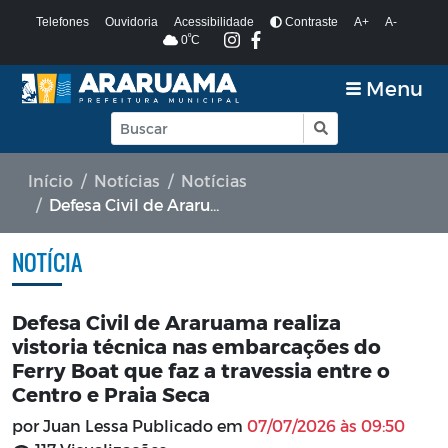
Telefones
Ouvidoria
Acessibilidade
Contraste
A+
A-
º
0
C
Menu
Início
Notícias
Notícias
Defesa Civil de Araruama realiza vistoria técnica nas embarcações do Ferry Boat que faz a travessia entre o Centro e Praia Seca
NOTÍCIA
Defesa Civil de Araruama realiza
vistoria técnica nas embarcações do
Ferry Boat que faz a travessia entre o
Centro e Praia Seca
por Juan Lessa Publicado em
07/07/2026 às 09:50