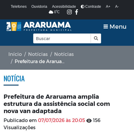
Telefones
Ouvidoria
Acessibilidade
Contraste
A+
A-
º
0
C
Menu
Início
Notícias
Notícias
Prefeitura de Araruama amplia estrutura da assistência social com nova van adaptada
NOTÍCIA
Prefeitura de Araruama amplia
estrutura da assistência social com
nova van adaptada
Publicado em
07/07/2026 às 20:05
156
Visualizações