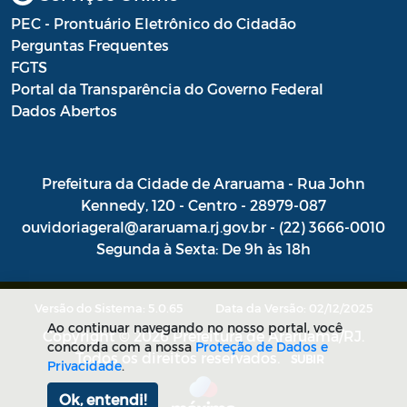
PEC - Prontuário Eletrônico do Cidadão
Perguntas Frequentes
FGTS
Portal da Transparência do Governo Federal
Dados Abertos
Prefeitura da Cidade de Araruama - Rua John
Kennedy, 120 - Centro - 28979-087
ouvidoriageral@araruama.rj.gov.br - (22) 3666-0010
Segunda à Sexta: De 9h às 18h
Versão do Sistema: 5.0.65
Data da Versão: 02/12/2025
Ao continuar navegando no nosso portal, você
Copyright © 2026 Prefeitura de Araruama/RJ.
concorda com a nossa
Proteção de Dados e
Todos os direitos reservados.
SUBIR
Privacidade
.
Ok, entendi!