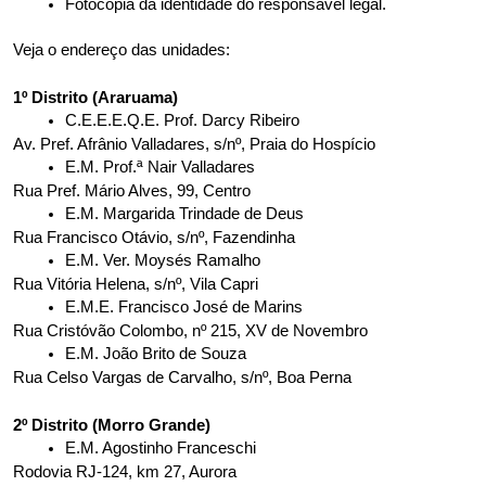
Fotocópia da identidade do responsável legal.
Veja o endereço das unidades:
1º Distrito (Araruama)
C.E.E.E.Q.E. Prof. Darcy Ribeiro
Av. Pref. Afrânio Valladares, s/nº, Praia do Hospício
E.M. Prof.ª Nair Valladares
Rua Pref. Mário Alves, 99, Centro
E.M. Margarida Trindade de Deus
Rua Francisco Otávio, s/nº, Fazendinha
E.M. Ver. Moysés Ramalho
Rua Vitória Helena, s/nº, Vila Capri
E.M.E. Francisco José de Marins
Rua Cristóvão Colombo, nº 215, XV de Novembro
E.M. João Brito de Souza
Rua Celso Vargas de Carvalho, s/nº, Boa Perna
2º Distrito (Morro Grande)
E.M. Agostinho Franceschi
Rodovia RJ-124, km 27, Aurora