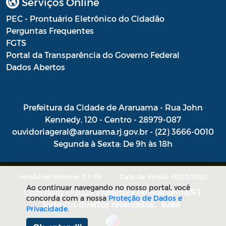
Serviços Online
PEC - Prontuário Eletrônico do Cidadão
Perguntas Frequentes
FGTS
Portal da Transparência do Governo Federal
Dados Abertos
Prefeitura da Cidade de Araruama - Rua John
Kennedy, 120 - Centro - 28979-087
ouvidoriageral@araruama.rj.gov.br - (22) 3666-0010
Segunda à Sexta: De 9h às 18h
Versão do Sistema: 5.0.65
Data da Versão: 02/12/2025
Ao continuar navegando no nosso portal, você
Copyright © 2026 Prefeitura de Araruama/RJ.
concorda com a nossa
Proteção de Dados e
Todos os direitos reservados.
SUBIR
Privacidade
.