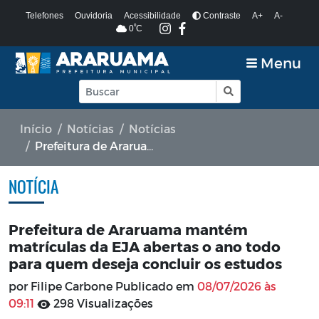
Telefones
Ouvidoria
Acessibilidade
Contraste
A+
A-
º
0
C
Menu
Início
Notícias
Notícias
Prefeitura de Araruama mantém matrículas da EJA abertas o ano todo para quem deseja concluir os estudos
NOTÍCIA
Prefeitura de Araruama mantém
matrículas da EJA abertas o ano todo
para quem deseja concluir os estudos
por Filipe Carbone Publicado em
08/07/2026 às
09:11
298 Visualizações