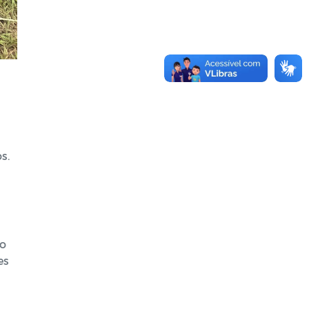
s.
ão
es