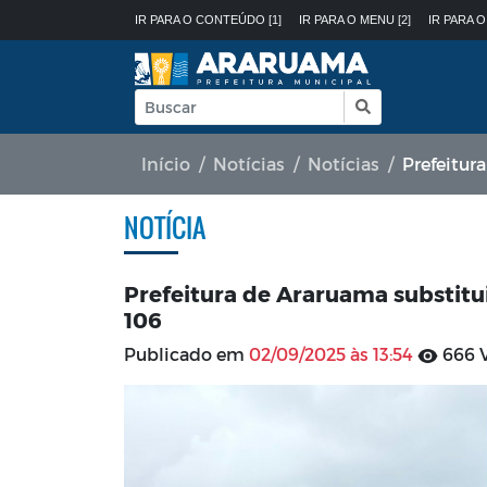
IR PARA O CONTEÚDO [1]
IR PARA O MENU [2]
IR PARA O
Início
Notícias
Notícias
Prefeitura 
NOTÍCIA
Prefeitura de Araruama substitui
106
Publicado em
02/09/2025 às 13:54
666 V