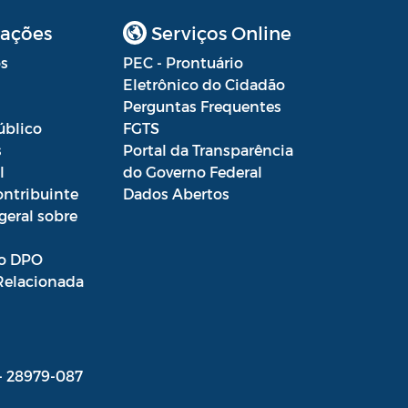
ações
Serviços Online
s
PEC - Prontuário
Eletrônico do Cidadão
Perguntas Frequentes
úblico
FGTS
s
Portal da Transparência
l
do Governo Federal
ontribuinte
Dados Abertos
geral sobre
o DPO
Relacionada
 - 28979-087