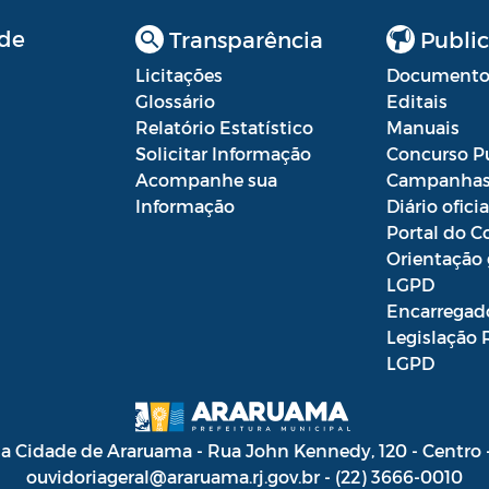
de
Transparência
Public
Licitações
Documento
Glossário
Editais
Relatório Estatístico
Manuais
Solicitar Informação
Concurso P
Acompanhe sua
Campanha
Informação
Diário oficia
Portal do C
Orientação 
LGPD
Encarregad
Legislação 
LGPD
da Cidade de Araruama - Rua John Kennedy, 120 - Centro
ouvidoriageral@araruama.rj.gov.br - (22) 3666-0010