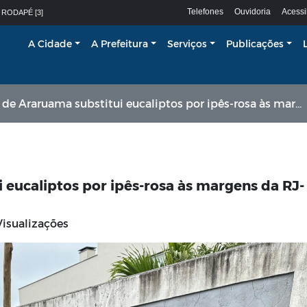
Telefones
Ouvidoria
Acessi
 RODAPÉ [3]
A Cidade
A Prefeitura
Serviços
Publicações
de Araruama substitui eucaliptos por ipês-rosa às margens da RJ-106
 eucaliptos por ipês-rosa às margens da RJ-
isualizações