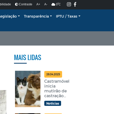
º
bilidade
Contraste
A+
A-
0
C
Legislação
Transparência
IPTU / Taxas
MAIS LIDAS
28.04.2025
Castramóvel
inicia
mutirão de
castração
gratuita em
Notícias
Araruama
nesta terça-