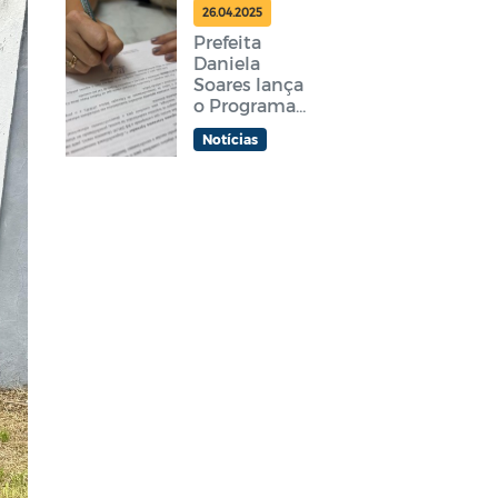
feira
26.04.2025
Prefeita
Daniela
Soares lança
o Programa
Araruama
Notícias
Aprender +