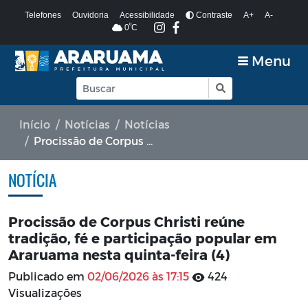
Telefones
Ouvidoria
Acessibilidade
Contraste
A+
A-
º
0
C
Menu
Início
Notícias
Notícias
Procissão de Corpus Christi reúne tradição, fé e participação popular em Araruama nesta quinta-feira (4)
NOTÍCIA
Procissão de Corpus Christi reúne
tradição, fé e participação popular em
Araruama nesta quinta-feira (4)
Publicado em
02/06/2026 às 17:15
424
Visualizações