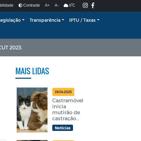
º
bilidade
Contraste
A+
A-
0
C
Legislação
Transparência
IPTU / Taxas
UT 2023.
MAIS LIDAS
28.04.2025
Castramóvel
inicia
mutirão de
castração
gratuita em
Notícias
Araruama
nesta terça-