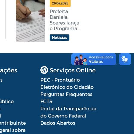
feira
26.04.2025
Prefeita
Daniela
Soares lança
o Programa
Araruama
Notícias
Aprender +
ações
Serviços Online
s
PEC - Prontuário
Eletrônico do Cidadão
Perguntas Frequentes
úblico
FGTS
s
Portal da Transparência
l
do Governo Federal
ontribuinte
Dados Abertos
geral sobre