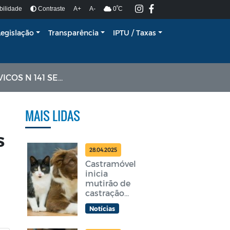
º
bilidade
Contraste
A+
A-
0
C
Legislação
Transparência
IPTU / Taxas
41 SEDUC 2023.
MAIS LIDAS
S
28.04.2025
Castramóvel
inicia
mutirão de
castração
gratuita em
Notícias
Araruama
nesta terça-