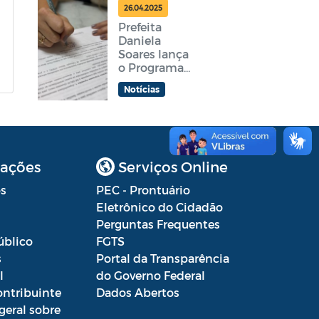
feira
26.04.2025
Prefeita
Daniela
Soares lança
o Programa
Araruama
Notícias
Aprender +
ações
Serviços Online
s
PEC - Prontuário
Eletrônico do Cidadão
Perguntas Frequentes
úblico
FGTS
s
Portal da Transparência
l
do Governo Federal
ontribuinte
Dados Abertos
geral sobre