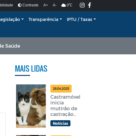
º
bilidade
Contraste
A+
A-
0
C
Legislação
Transparência
IPTU / Taxas
de Saúde
MAIS LIDAS
28.04.2025
Castramóvel
inicia
mutirão de
castração
gratuita em
Notícias
Araruama
nesta terça-