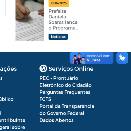
feira
26.04.2025
Prefeita
Daniela
Soares lança
o Programa
Araruama
Notícias
Aprender +
ações
Serviços Online
s
PEC - Prontuário
Eletrônico do Cidadão
Perguntas Frequentes
úblico
FGTS
s
Portal da Transparência
l
do Governo Federal
ontribuinte
Dados Abertos
geral sobre