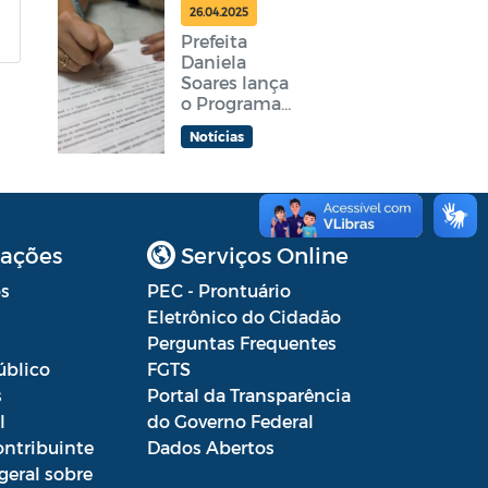
feira
26.04.2025
Prefeita
Daniela
Soares lança
o Programa
Araruama
Notícias
Aprender +
ações
Serviços Online
s
PEC - Prontuário
Eletrônico do Cidadão
Perguntas Frequentes
úblico
FGTS
s
Portal da Transparência
l
do Governo Federal
ontribuinte
Dados Abertos
geral sobre