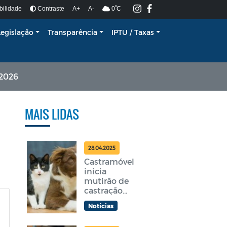
º
bilidade
Contraste
A+
A-
0
C
Legislação
Transparência
IPTU / Taxas
2026
MAIS LIDAS
28.04.2025
Castramóvel
inicia
mutirão de
castração
gratuita em
Notícias
Araruama
nesta terça-