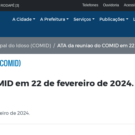
Telefones
Ouvidoria
Acessi
 RODAPÉ [3]
A Cidade
A Prefeitura
Serviços
Publicações
pal do Idoso (COMID)
ATA da reuniao do COMID em 22 d
(COMID)
ID em 22 de fevereiro de 2024.
iro de 2024.