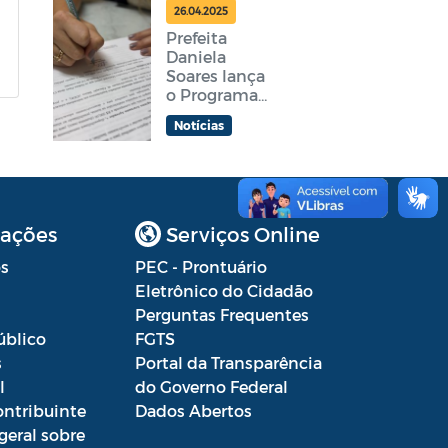
feira
26.04.2025
Prefeita
Daniela
Soares lança
o Programa
Araruama
Notícias
Aprender +
ações
Serviços Online
s
PEC - Prontuário
Eletrônico do Cidadão
Perguntas Frequentes
úblico
FGTS
s
Portal da Transparência
l
do Governo Federal
ontribuinte
Dados Abertos
geral sobre