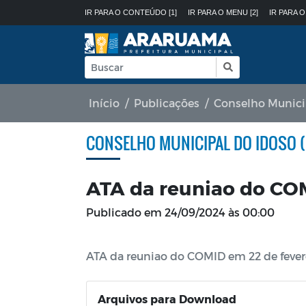
IR PARA O CONTEÚDO [1]
IR PARA O MENU [2]
IR PARA O
Início
Publicações
Conselho Munici
CONSELHO MUNICIPAL DO IDOSO 
ATA da reuniao do COM
Publicado em
24/09/2024 às 00:00
ATA da reuniao do COMID em 22 de fevere
Arquivos para Download