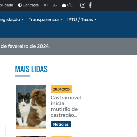
º
bilidade
Contraste
A+
A-
0
C
Legislação
Transparência
IPTU / Taxas
e fevereiro de 2024.
MAIS LIDAS
28.04.2025
Castramóvel
inicia
mutirão de
castração
gratuita em
Notícias
Araruama
nesta terça-