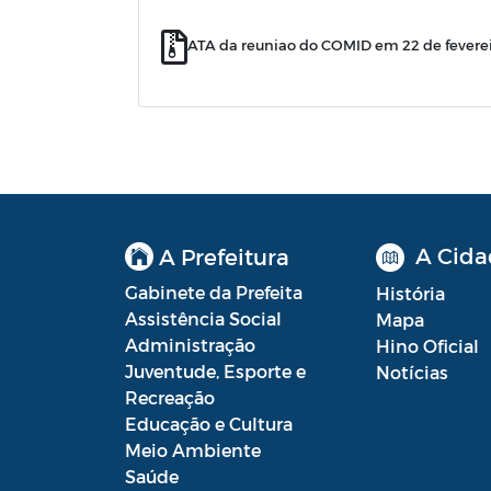
ATA da reuniao do COMID em 22 de feverei
A Cida
A Prefeitura
Gabinete da Prefeita
História
Assistência Social
Mapa
Administração
Hino Oficial
Juventude, Esporte e
Notícias
Recreação
Educação e Cultura
Meio Ambiente
Saúde