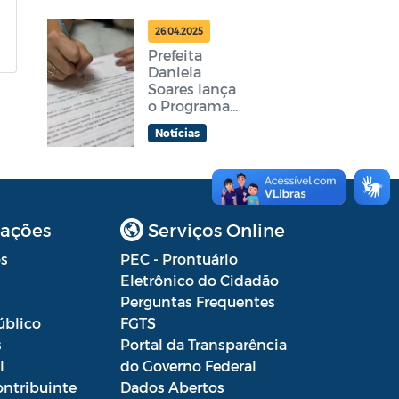
nesta terça-
feira
26.04.2025
Prefeita
Daniela
Soares lança
o Programa
Araruama
Notícias
Aprender +
ações
Serviços Online
s
PEC - Prontuário
Eletrônico do Cidadão
Perguntas Frequentes
úblico
FGTS
s
Portal da Transparência
l
do Governo Federal
ontribuinte
Dados Abertos