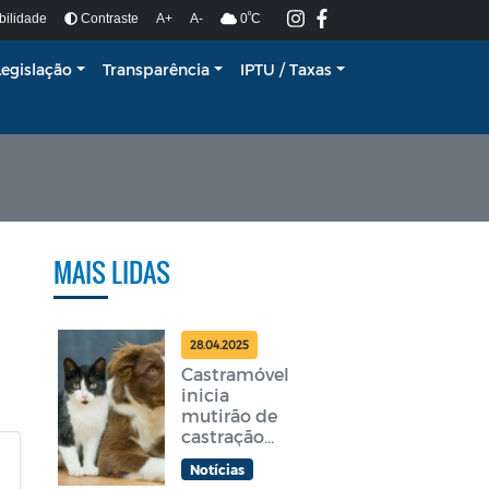
º
bilidade
Contraste
A+
A-
0
C
Legislação
Transparência
IPTU / Taxas
MAIS LIDAS
28.04.2025
Castramóvel
inicia
mutirão de
castração
gratuita em
Notícias
Araruama