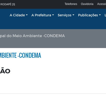
Telefones
Ouvidoria
Acessi
 RODAPÉ [3]
A Cidade
A Prefeitura
Serviços
Publicações
ipal do Meio Ambiente -CONDEMA
MBIENTE -CONDEMA
ÇÃO