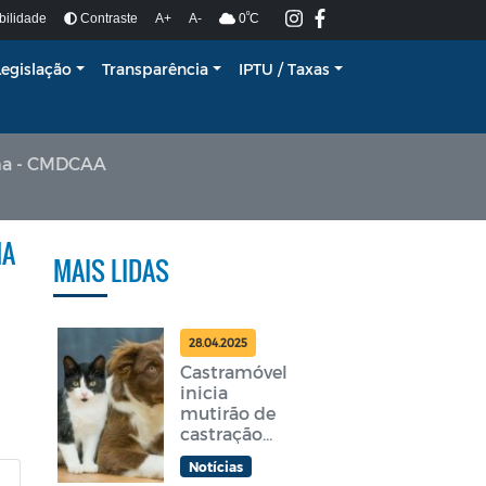
º
bilidade
Contraste
A+
A-
0
C
Legislação
Transparência
IPTU / Taxas
ama - CMDCAA
MA
MAIS LIDAS
28.04.2025
Castramóvel
inicia
mutirão de
castração
gratuita em
Notícias
Araruama