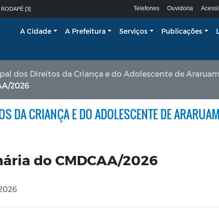
Telefones
Ouvidoria
Acessi
 RODAPÉ [3]
A Cidade
A Prefeitura
Serviços
Publicações
pal dos Direitos da Criança e do Adolescente de Araru
CAA/2026
OS DA CRIANÇA E DO ADOLESCENTE DE ARARUA
dinária do CMDCAA/2026
/2026