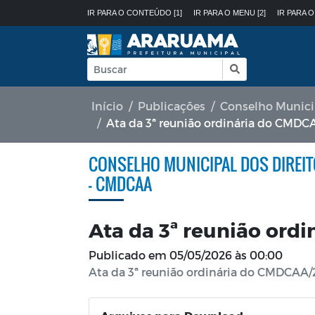
IR PARA O CONTEÚDO [1]
IR PARA O MENU [2]
IR PARA O
Início
Publicações
Conselho Munici
Ata da 3ª reunião ordinária do CMD
CONSELHO MUNICIPAL DOS DIREIT
- CMDCAA
Ata da 3ª reunião or
Publicado em
05/05/2026 às 00:00
Ata da 3ª reunião ordinária do CMDCAA