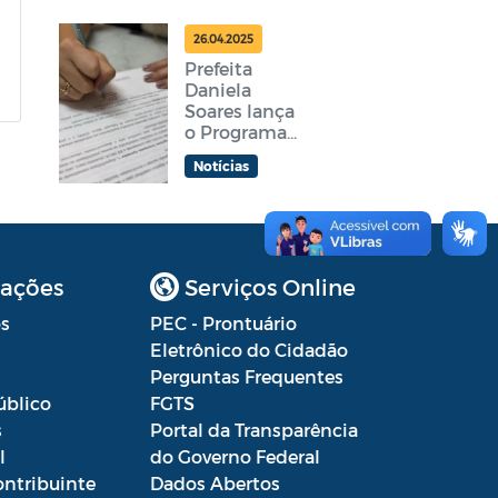
nesta terça-
feira
26.04.2025
Prefeita
Daniela
Soares lança
o Programa
Araruama
Notícias
Aprender +
ações
Serviços Online
s
PEC - Prontuário
Eletrônico do Cidadão
Perguntas Frequentes
úblico
FGTS
s
Portal da Transparência
l
do Governo Federal
ontribuinte
Dados Abertos