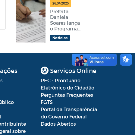
feira
26.04.2025
Prefeita
Daniela
Soares lança
o Programa
Araruama
Notícias
Aprender +
ações
Serviços Online
s
PEC - Prontuário
Eletrônico do Cidadão
Perguntas Frequentes
úblico
FGTS
s
Portal da Transparência
l
do Governo Federal
ontribuinte
Dados Abertos
geral sobre