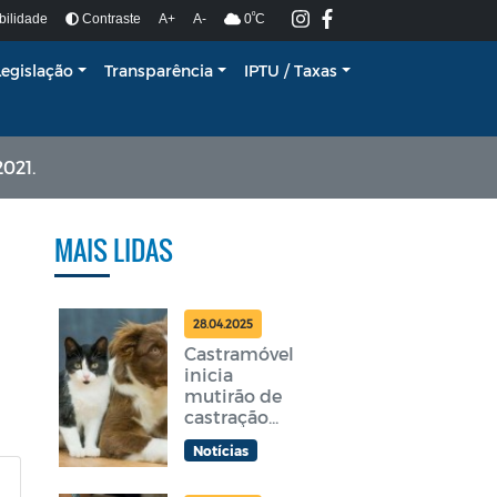
º
bilidade
Contraste
A+
A-
0
C
Legislação
Transparência
IPTU / Taxas
021.
MAIS LIDAS
28.04.2025
Castramóvel
inicia
mutirão de
castração
gratuita em
Notícias
Araruama
nesta terça-