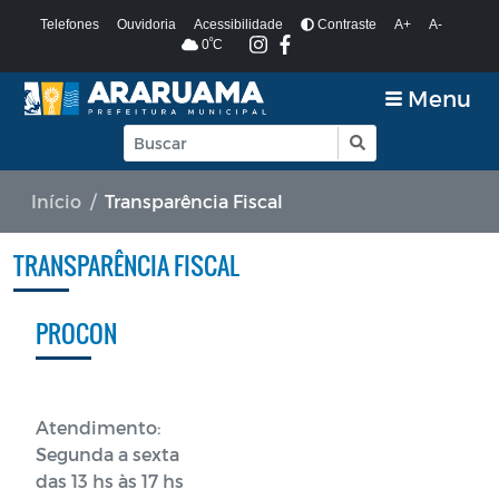
Telefones
Ouvidoria
Acessibilidade
Contraste
A+
A-
º
0
C
Menu
Início
Transparência Fiscal
TRANSPARÊNCIA FISCAL