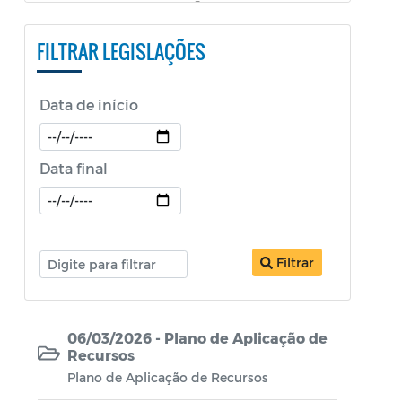
PESTALOZZI e SÃO BENEDITO)
FILTRAR LEGISLAÇÕES
Constituição Federal
Decretos
Data de início
Decretos Educação
Decretos SEPOL
Data final
Decretos Sobre o Coronavírus COVID-19
LDO
Filtrar
Legislação ISS
Legislação Tributária - IPTU
06/03/2026 - Plano de Aplicação de
Lei Aldir Blanc
Recursos
Lei Aldir Blanc - PNAB 2
Plano de Aplicação de Recursos