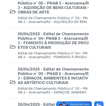
Público n° 05 – PNAB 2 – Araruama/R
Planos em Função da COVID-19
J – AQUISIÇÃO DE BENS CULTURAIS –
OBRAS DE ARTE
Prestação de Contas de Governo
Edital de Chamamento Público n° 05 – PN
AB 2 – Araruama/RJ – AQUISIÇÃO DE BENS
QDD - Quadro de Detalhamento das
CULTURAIS – OBRAS DE ARTE
Despesas
30/04/2025 - Edital de Chamamento
Público n° 04– PNAB 2 – Araruama/R
Recursos Concedidos (AFADA,
J – FOMENTO À PRODUÇÃO DE PROJ
PESTALOZZI e SÃO BENEDITO)
ETOS CULTURAIS
Edital de Chamamento Público n° 04 – PN
Relatório de Gestão Fiscal (RGF) - A partir
AB 2 – Araruama/RJ – FOMENTO À PRODU
ÇÃO DE PROJETOS CULTURAIS
de 2021
30/04/2025 - Edital de Chamamento
Relatório Resumido da Execução
Público n° 03 – PNAB 2 – Araruama/R
Orçamentária (RREO) - A partir de 2021
J – ESPAÇOS, AMBIENTES E INCIATIV
AS ARTÍSTICO-CULTURAIS
RREO
Edital de Chamamento Público n° 03 – PN
AB 2 – Araruama/RJ – ESPAÇOS, AMBIENTE
Saúde - Leis e Decretos
S E INCIATIVAS ARTÍSTICO-CULTURAIS
30/04/2025 - Edital de Chamamento
Saúde - Regimento Interno