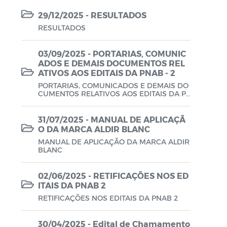
Lei Aldir Blanc - PNAB 2025
29/12/2025 - RESULTADOS
Lei Aldir Blanc - EDITAL EMERGENCIAL
RESULTADOS
DE PROJETOS CULTURAIS
03/09/2025 - PORTARIAS, COMUNIC
Lei Aldir Blanc - SUBSÍDIO
ADOS E DEMAIS DOCUMENTOS REL
EMERGENCIAL DA CULTURA
ATIVOS AOS EDITAIS DA PNAB - 2
PORTARIAS, COMUNICADOS E DEMAIS DO
Lei Complementar
CUMENTOS RELATIVOS AOS EDITAIS DA P
NAB - 2
Leis
31/07/2025 - MANUAL DE APLICAÇÃ
O DA MARCA ALDIR BLANC
Leis Sobre o Coronavírus COVID-19
MANUAL DE APLICAÇÃO DA MARCA ALDIR
BLANC
LOA
02/06/2025 - RETIFICAÇÕES NOS ED
Movimentações Orçamentárias
ITAIS DA PNAB 2
Plano de Contratações Anual (PCA)
RETIFICAÇÕES NOS EDITAIS DA PNAB 2
Plano Plurianual (PPA)
30/04/2025 - Edital de Chamamento