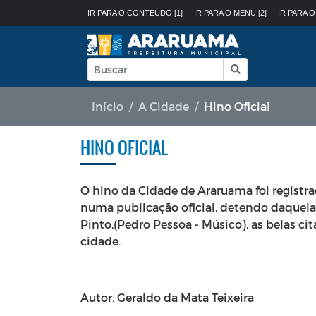
IR PARA O CONTEÚDO [1]
IR PARA O MENU [2]
IR PARA O
Início
A Cidade
Hino Oficial
HINO OFICIAL
O hino da Cidade de Araruama foi registra
numa publicação oficial, detendo daquela
Pinto,(Pedro Pessoa - Músico), as belas 
cidade.
Autor: Geraldo da Mata Teixeira