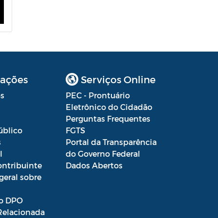
ações
Serviços Online
s
PEC - Prontuário
Eletrônico do Cidadão
Perguntas Frequentes
úblico
FGTS
s
Portal da Transparência
l
do Governo Federal
ontribuinte
Dados Abertos
geral sobre
o DPO
Relacionada