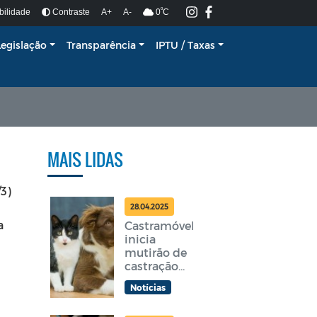
º
bilidade
Contraste
A+
A-
0
C
Legislação
Transparência
IPTU / Taxas
MAIS LIDAS
3)
28.04.2025
a
Castramóvel
inicia
mutirão de
castração
gratuita em
Notícias
Araruama
nesta terça-