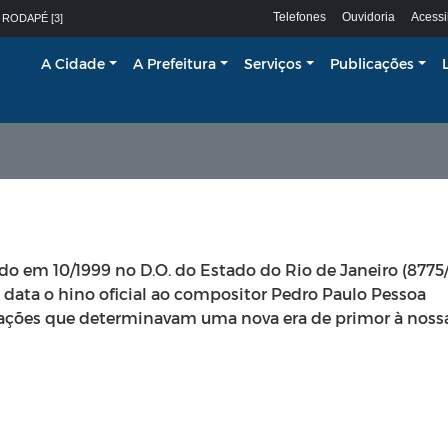
Telefones
Ouvidoria
Acessi
 RODAPÉ [3]
A Cidade
A Prefeitura
Serviços
Publicações
do em 10/1999 no D.O. do Estado do Rio de Janeiro (8775/
 data o hino oficial ao compositor Pedro Paulo Pessoa
citações que determinavam uma nova era de primor à noss