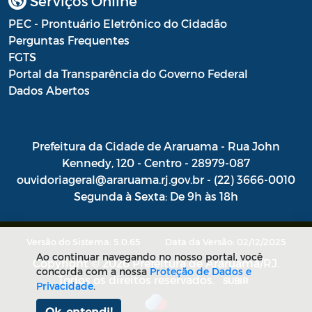
Serviços Online
PEC - Prontuário Eletrônico do Cidadão
Perguntas Frequentes
FGTS
Portal da Transparência do Governo Federal
Dados Abertos
Prefeitura da Cidade de Araruama - Rua John
Kennedy, 120 - Centro - 28979-087
ouvidoriageral@araruama.rj.gov.br - (22) 3666-0010
Segunda à Sexta: De 9h às 18h
Versão do Sistema: 5.0.65
Data da Versão: 02/12/2025
Ao continuar navegando no nosso portal, você
Copyright © 2026 Prefeitura de Araruama/RJ.
concorda com a nossa
Proteção de Dados e
Todos os direitos reservados.
SUBIR
Privacidade
.
Ok, entendi!