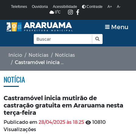
Telefones
Ouvidoria
Acessibilidade
Contraste
A+
A-
º
0
C
Menu
Início
Notícias
Notícias
Castramóvel inicia mutirão de castração gratuita em Araruama nesta terça-feira
NOTÍCIA
Castramóvel inicia mutirão de
castração gratuita em Araruama nesta
terça-feira
Publicado em
28/04/2025 às 18:25
10810
Visualizações