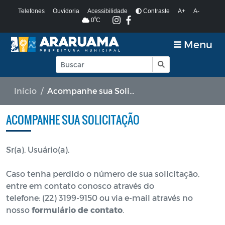
Telefones
Ouvidoria
Acessibilidade
Contraste
A+
A-
º
0
C
Menu
Início
Acompanhe sua Solicitacão
ACOMPANHE SUA SOLICITAÇÃO
Sr(a). Usuário(a),
Caso tenha perdido o número de sua solicitação,
entre em contato conosco através do
telefone: (22) 3199-9150 ou via e-mail através no
nosso
formulário de contato
.