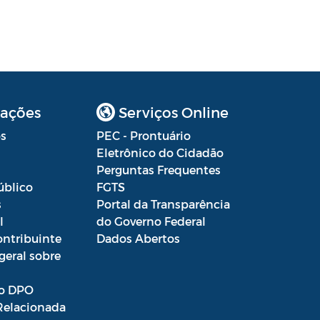
ações
Serviços Online
s
PEC - Prontuário
Eletrônico do Cidadão
Perguntas Frequentes
úblico
FGTS
s
Portal da Transparência
l
do Governo Federal
ontribuinte
Dados Abertos
geral sobre
o DPO
Relacionada