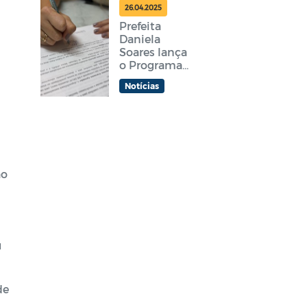
feira
26.04.2025
Prefeita
Daniela
Soares lança
o Programa
Araruama
Notícias
Aprender +
ão
u
de