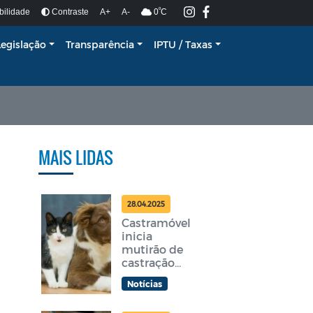
º
bilidade
Contraste
A+
A-
0
C
Legislação
Transparência
IPTU / Taxas
MAIS LIDAS
28.04.2025
Castramóvel
inicia
mutirão de
castração
gratuita em
Notícias
Araruama
nesta terça-