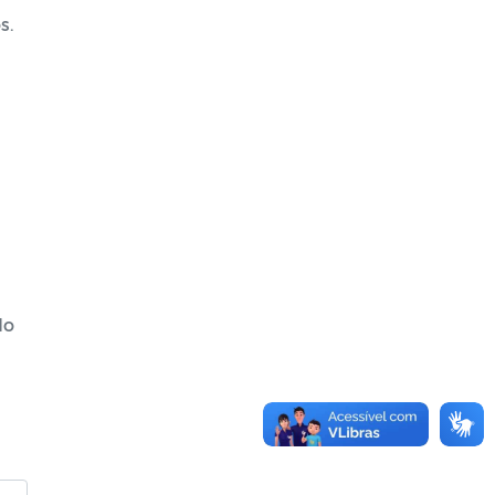
s.
do