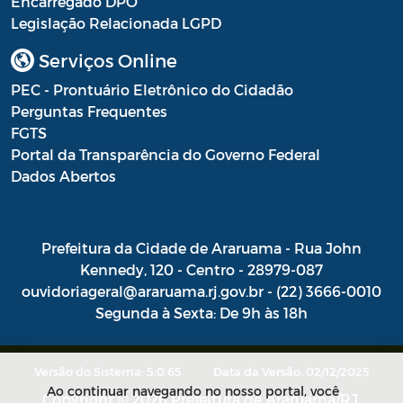
Encarregado DPO
Legislação Relacionada LGPD
Portal do Contribuinte
Serviços Online
Portaria Gabinete
PEC - Prontuário Eletrônico do Cidadão
Portaria IBASMA
Perguntas Frequentes
FGTS
Portaria SEADM
Portal da Transparência do Governo Federal
Portaria SECUT
Dados Abertos
Portaria SEDUC
Prefeitura da Cidade de Araruama - Rua John
Portaria SEFAZ
Kennedy, 120 - Centro - 28979-087
Portaria SESAU
ouvidoriageral@araruama.rj.gov.br - (22) 3666-0010
Segunda à Sexta: De 9h às 18h
PORTARIA SETUR
PORTARIA SEELA
Versão do Sistema: 5.0.65
Data da Versão: 02/12/2025
Ao continuar navegando no nosso portal, você
Portarias Sobre o Coronavírus COVID-19
Copyright © 2026 Prefeitura de Araruama/RJ.