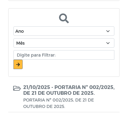
Atos Oficiais - Secretaria de Educação
Atos Oficiais - Secretaria de Fazenda e
Planejamento
Atos Oficiais - Secretaria de Saúde
Atos Oficiais - Secretaria de Transportes
Atos Oficiais - Secretaria Municipal de
Ambiente, Agricultura, Abastecimento e
Pesca
21/10/2025 -
PORTARIA Nº 002/2025,
Atos Oficiais - Secretaria Municipal de
DE 21 DE OUTUBRO DE 2025.
Política Social, Trabalho, Habitação,
PORTARIA Nº 002/2025, DE 21 DE
OUTUBRO DE 2025.
Terceira Idade e Desenvolvimento
Humano
Autorização Para Início de Obras