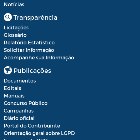
Diário oficial
Notícias
Editais
Transparência
Emendas Parlamentares
Licitações
Glossário
Extrato de Contratos
Relatório Estatístico
Solicitar Informação
Extrato de Inexigibilidade
Acompanhe sua Informação
Instruções Normativas
Publicações
Intimação
Documentos
Editais
JARI - Junta Recursos de Infração de
Manuais
Trânsito
Concurso Público
Campanhas
Licenças Específicas
Diário oficial
Notificação
Portal do Contribuinte
Orientação geral sobre LGPD
Parecer