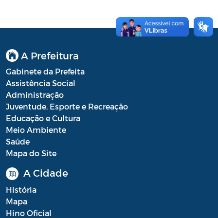
Conselho Municipal de Turismo
Conselho Municipal do Desenvolvimento
Sustentável Rural e Pesqueiro de
Araruama – COMDESURP-AR
A Prefeitura
Conselho Municipal do Idoso (COMID)
Gabinete da Prefeita
Assistência Social
Conselho Municipal do Meio Ambiente -
Administração
CONDEMA
Juventude, Esporte e Recreação
Conselho Municipal dos Direitos da
Educação e Cultura
Criança e do Adolescente de Araruama -
Meio Ambiente
CMDCAA
Saúde
Mapa do Site
Contratos
A Cidade
Convênio
História
Convocação
Mapa
Hino Oficial