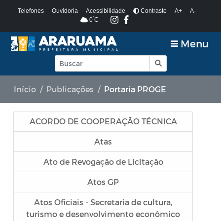
Telefones
Ouvidoria
Acessibilidade
Contraste
A+
A-
º
0
C
Menu
Início
Publicações
Portaria PROGE
ACORDO DE COOPERAÇÃO TÉCNICA
Atas
Ato de Revogação de Licitação
Atos GP
Atos Oficiais - Secretaria de cultura,
turismo e desenvolvimento econômico