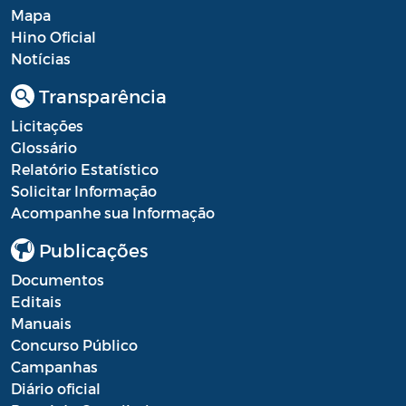
Diário oficial
Mapa
Hino Oficial
Editais
Notícias
Emendas Parlamentares
Transparência
Extrato de Contratos
Licitações
Glossário
Extrato de Inexigibilidade
Relatório Estatístico
Instruções Normativas
Solicitar Informação
Acompanhe sua Informação
Intimação
Publicações
JARI - Junta Recursos de Infração de
Documentos
Trânsito
Editais
Licenças Específicas
Manuais
Concurso Público
Notificação
Campanhas
Diário oficial
Parecer