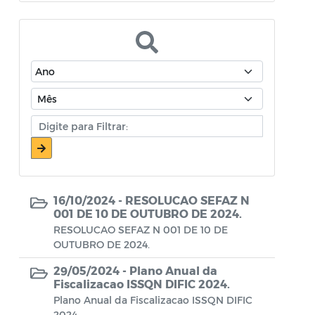
Atos Oficiais - Secretaria de Educação
Atos Oficiais - Secretaria de Fazenda e
Planejamento
Atos Oficiais - Secretaria de Saúde
Atos Oficiais - Secretaria de Transportes
Atos Oficiais - Secretaria Municipal de
Ambiente, Agricultura, Abastecimento e
Pesca
16/10/2024 -
RESOLUCAO SEFAZ N
Atos Oficiais - Secretaria Municipal de
001 DE 10 DE OUTUBRO DE 2024.
Política Social, Trabalho, Habitação,
RESOLUCAO SEFAZ N 001 DE 10 DE
OUTUBRO DE 2024.
Terceira Idade e Desenvolvimento
Humano
29/05/2024 -
Plano Anual da
Fiscalizacao ISSQN DIFIC 2024.
Autorização Para Início de Obras
Plano Anual da Fiscalizacao ISSQN DIFIC
2024.