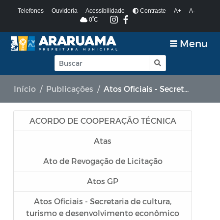
Telefones
Ouvidoria
Acessibilidade
Contraste
A+
A-
º
0
C
Menu
Início
Publicações
Atos Oficiais - Secretaria de Fazenda e Planejamento
ACORDO DE COOPERAÇÃO TÉCNICA
Atas
Ato de Revogação de Licitação
Atos GP
Atos Oficiais - Secretaria de cultura,
turismo e desenvolvimento econômico