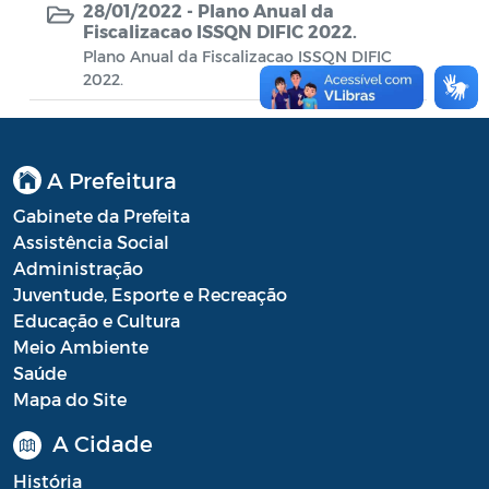
Conselho Municipal de Turismo
28/01/2022 -
Plano Anual da
Fiscalizacao ISSQN DIFIC 2022.
Conselho Municipal do Desenvolvimento
Plano Anual da Fiscalizacao ISSQN DIFIC
Sustentável Rural e Pesqueiro de
2022.
Araruama – COMDESURP-AR
Conselho Municipal do Idoso (COMID)
A Prefeitura
Conselho Municipal do Meio Ambiente -
Gabinete da Prefeita
CONDEMA
Assistência Social
Conselho Municipal dos Direitos da
Administração
Criança e do Adolescente de Araruama -
Juventude, Esporte e Recreação
CMDCAA
Educação e Cultura
Meio Ambiente
Contratos
Saúde
Mapa do Site
Convênio
A Cidade
Convocação
História