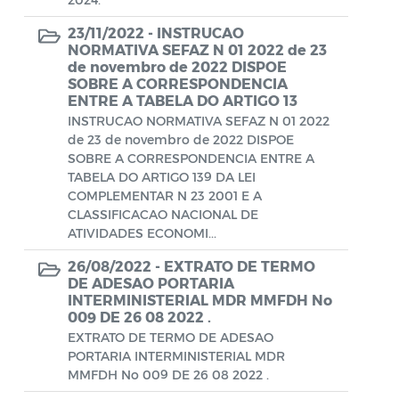
Aviso de rescisão unilateral
23/11/2022 -
INSTRUCAO
CADEP - Comissão de Análise de Defesa
NORMATIVA SEFAZ N 01 2022 de 23
de novembro de 2022 DISPOE
Prévia
SOBRE A CORRESPONDENCIA
ENTRE A TABELA DO ARTIGO 13
CONCURSO GUARDA MUNICIPAL Nº 002
INSTRUCAO NORMATIVA SEFAZ N 01 2022
Concurso Público
de 23 de novembro de 2022 DISPOE
SOBRE A CORRESPONDENCIA ENTRE A
Conselho Municipal - CACS FUNDEB
TABELA DO ARTIGO 139 DA LEI
COMPLEMENTAR N 23 2001 E A
Conselho Municipal de Assistência Social
CLASSIFICACAO NACIONAL DE
ATIVIDADES ECONOMI...
de Araruama - COMASO
26/08/2022 -
EXTRATO DE TERMO
Conselho Municipal de Educação
DE ADESAO PORTARIA
INTERMINISTERIAL MDR MMFDH No
Conselho Municipal de Habitação -
009 DE 26 08 2022 .
CMHA
EXTRATO DE TERMO DE ADESAO
PORTARIA INTERMINISTERIAL MDR
Conselho Municipal de Saúde
MMFDH No 009 DE 26 08 2022 .