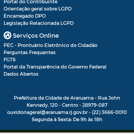
Portal do Contribuinte
Orientação geral sobre LGPD
Portal do Contribuinte
Encarregado DPO
Portaria Gabinete
Legislação Relacionada LGPD
Portaria IBASMA
Serviços Online
PEC - Prontuário Eletrônico do Cidadão
Portaria SEADM
Perguntas Frequentes
Portaria SECUT
FGTS
Portal da Transparência do Governo Federal
Portaria SEDUC
Dados Abertos
Portaria SEFAZ
Portaria SESAU
Prefeitura da Cidade de Araruama - Rua John
Kennedy, 120 - Centro - 28979-087
PORTARIA SETUR
ouvidoriageral@araruama.rj.gov.br - (22) 3666-0010
Segunda à Sexta: De 9h às 18h
PORTARIA SEELA
Portarias Sobre o Coronavírus COVID-19