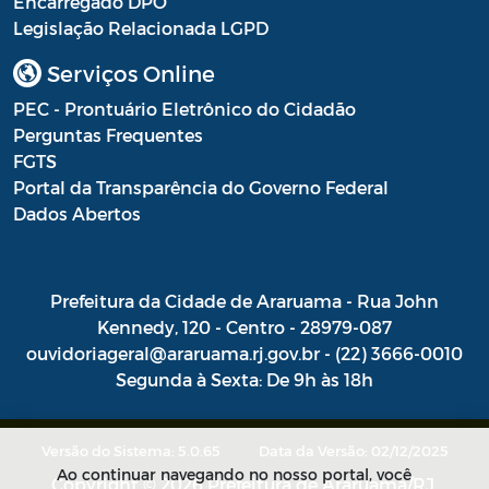
Encarregado DPO
Legislação Relacionada LGPD
Portal do Contribuinte
Serviços Online
Portaria Gabinete
PEC - Prontuário Eletrônico do Cidadão
Portaria IBASMA
Perguntas Frequentes
FGTS
Portaria SEADM
Portal da Transparência do Governo Federal
Portaria SECUT
Dados Abertos
Portaria SEDUC
Prefeitura da Cidade de Araruama - Rua John
Portaria SEFAZ
Kennedy, 120 - Centro - 28979-087
Portaria SESAU
ouvidoriageral@araruama.rj.gov.br - (22) 3666-0010
Segunda à Sexta: De 9h às 18h
PORTARIA SETUR
PORTARIA SEELA
Versão do Sistema: 5.0.65
Data da Versão: 02/12/2025
Ao continuar navegando no nosso portal, você
Portarias Sobre o Coronavírus COVID-19
Copyright © 2026 Prefeitura de Araruama/RJ.