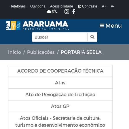
Telefones
Ouvidoria
Acessibilidade
Contraste
A+
A-
º
0
C
Menu
Início
Publicações
PORTARIA SEELA
ACORDO DE COOPERAÇÃO TÉCNICA
Atas
Ato de Revogação de Licitação
Atos GP
Atos Oficiais - Secretaria de cultura,
turismo e desenvolvimento econômico