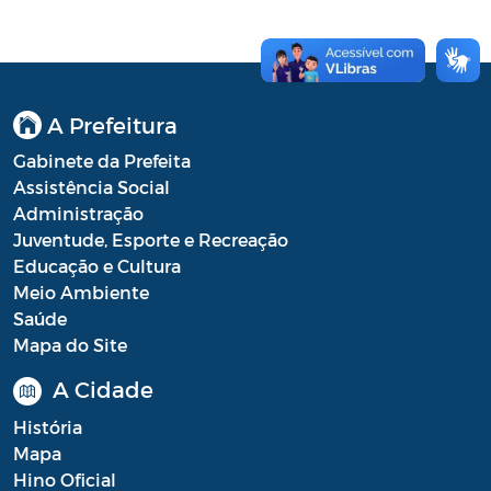
Conselho Municipal de Turismo
Conselho Municipal do Desenvolvimento
Sustentável Rural e Pesqueiro de
Araruama – COMDESURP-AR
A Prefeitura
Conselho Municipal do Idoso (COMID)
Gabinete da Prefeita
Assistência Social
Conselho Municipal do Meio Ambiente -
Administração
CONDEMA
Juventude, Esporte e Recreação
Conselho Municipal dos Direitos da
Educação e Cultura
Criança e do Adolescente de Araruama -
Meio Ambiente
CMDCAA
Saúde
Mapa do Site
Contratos
A Cidade
Convênio
História
Convocação
Mapa
Hino Oficial