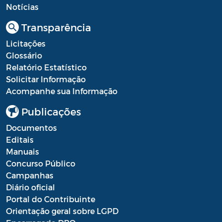
Diário oficial
Notícias
Editais
Transparência
Emendas Parlamentares
Licitações
Glossário
Extrato de Contratos
Relatório Estatístico
Solicitar Informação
Extrato de Inexigibilidade
Acompanhe sua Informação
Instruções Normativas
Publicações
Intimação
Documentos
Editais
JARI - Junta Recursos de Infração de
Manuais
Trânsito
Concurso Público
Campanhas
Licenças Específicas
Diário oficial
Notificação
Portal do Contribuinte
Orientação geral sobre LGPD
Parecer