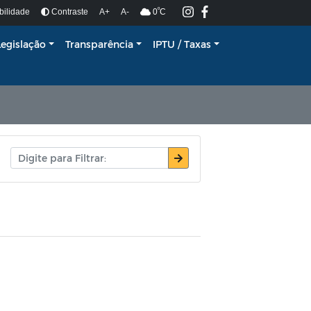
º
bilidade
Contraste
A+
A-
0
C
Legislação
Transparência
IPTU / Taxas