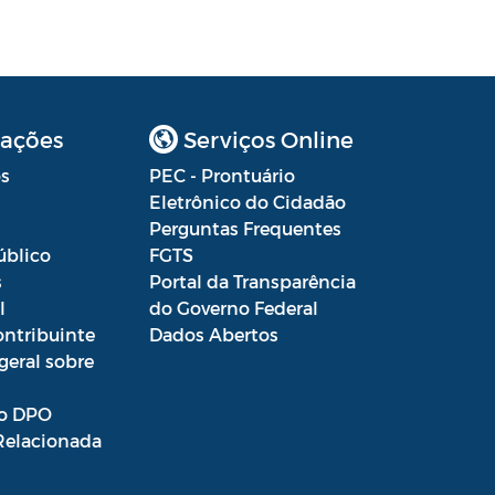
ações
Serviços Online
s
PEC - Prontuário
Eletrônico do Cidadão
Perguntas Frequentes
úblico
FGTS
s
Portal da Transparência
l
do Governo Federal
ontribuinte
Dados Abertos
geral sobre
o DPO
Relacionada