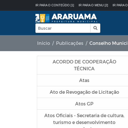
IR PARA O CONTEÚDO [1]
IR PARA O MENU [2]
IR PARA O
Início
Publicações
Conselho Munic
ACORDO DE COOPERAÇÃO
TÉCNICA
Atas
Ato de Revogação de Licitação
Atos GP
Atos Oficiais - Secretaria de cultura,
turismo e desenvolvimento