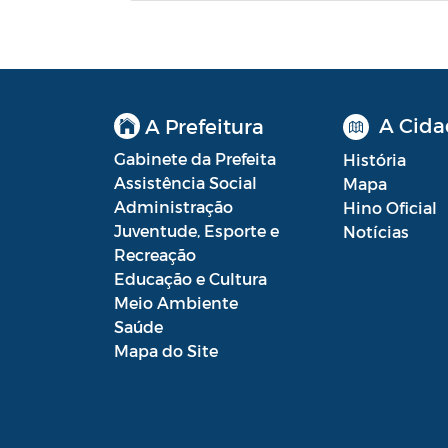
Autorização Para Início de Obras
Aviso de rescisão unilateral
CADEP - Comissão de Análise de
A Cida
A Prefeitura
Defesa Prévia
Gabinete da Prefeita
História
CONCURSO GUARDA MUNICIPAL Nº
Assistência Social
Mapa
002
Administração
Hino Oficial
Juventude, Esporte e
Notícias
Concurso Público
Recreação
Educação e Cultura
Conselho Municipal - CACS FUNDEB
Meio Ambiente
Saúde
Conselho Municipal de Assistência
Mapa do Site
Social de Araruama - COMASO
Conselho Municipal de Educação
Conselho Municipal de Habitação -