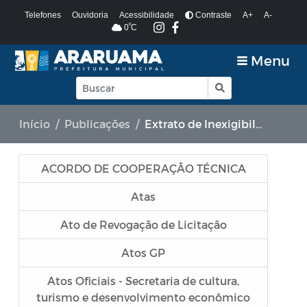
Telefones
Ouvidoria
Acessibilidade
Contraste
A+
A-
º
0
C
Menu
Início
Publicações
Extrato de Inexigibilidade
ACORDO DE COOPERAÇÃO TÉCNICA
Atas
Ato de Revogação de Licitação
Atos GP
Atos Oficiais - Secretaria de cultura,
turismo e desenvolvimento econômico