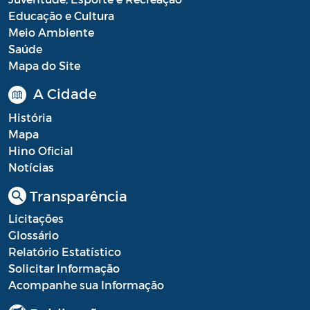
Educação e Cultura
Portal do Contribuinte
Meio Ambiente
Saúde
Portaria Gabinete
Mapa do Site
Portaria IBASMA
A Cidade
Portaria SEADM
História
Mapa
Portaria SECUT
Hino Oficial
Portaria SEDUC
Notícias
Portaria SEFAZ
Transparência
Licitações
Portaria SESAU
Glossário
PORTARIA SETUR
Relatório Estatístico
Solicitar Informação
PORTARIA SEELA
Acompanhe sua Informação
Portarias Sobre o Coronavírus COVID-19