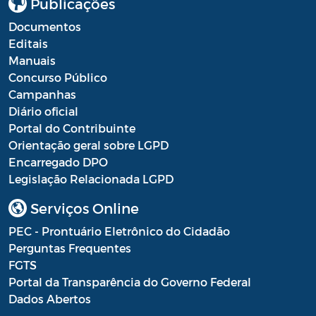
Publicações
Processo Seletivo
Documentos
Editais
Processo Seletivo Secretaria de Educação
Manuais
Concurso Público
Programa Araruama Universitário
Campanhas
Pronunciamento do Dirigente
Diário oficial
Portal do Contribuinte
Recursos Transferidos ao Município para
Orientação geral sobre LGPD
o enfrentamento à COVID-19
Encarregado DPO
Legislação Relacionada LGPD
PORTARIA SETUR
Serviços Online
Relação dos Fiscais de Contrato
PEC - Prontuário Eletrônico do Cidadão
Resolução Sobre o Coronavírus COVID-19
Perguntas Frequentes
FGTS
Portaria PROGE
Portal da Transparência do Governo Federal
Dados Abertos
Resoluções