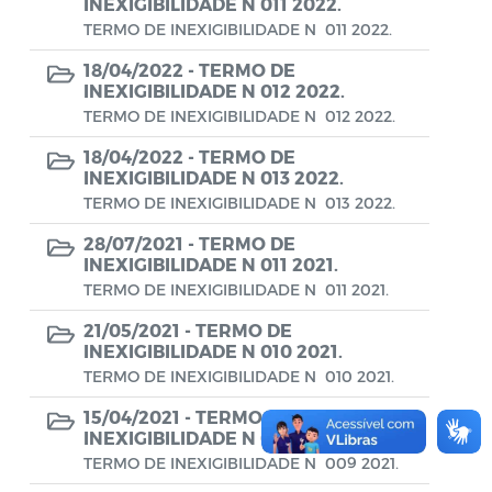
Conselho Municipal de Turismo
INEXIGIBILIDADE N 011 2022.
TERMO DE INEXIGIBILIDADE N 011 2022.
Conselho Municipal do Desenvolvimento
18/04/2022 -
TERMO DE
Sustentável Rural e Pesqueiro de
INEXIGIBILIDADE N 012 2022.
Araruama – COMDESURP-AR
TERMO DE INEXIGIBILIDADE N 012 2022.
Conselho Municipal do Idoso (COMID)
18/04/2022 -
TERMO DE
INEXIGIBILIDADE N 013 2022.
Conselho Municipal do Meio Ambiente -
TERMO DE INEXIGIBILIDADE N 013 2022.
CONDEMA
28/07/2021 -
TERMO DE
Conselho Municipal dos Direitos da
INEXIGIBILIDADE N 011 2021.
Criança e do Adolescente de Araruama -
TERMO DE INEXIGIBILIDADE N 011 2021.
CMDCAA
21/05/2021 -
TERMO DE
INEXIGIBILIDADE N 010 2021.
Contratos
TERMO DE INEXIGIBILIDADE N 010 2021.
Convênio
15/04/2021 -
TERMO DE
INEXIGIBILIDADE N 009 2021.
Convocação
TERMO DE INEXIGIBILIDADE N 009 2021.