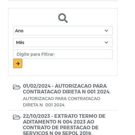
Atos Oficiais - Secretaria de Educação
Atos Oficiais - Secretaria de Fazenda e
Planejamento
Atos Oficiais - Secretaria de Saúde
Atos Oficiais - Secretaria de Transportes
Atos Oficiais - Secretaria Municipal de
Ambiente, Agricultura, Abastecimento e
Pesca
01/02/2024 -
AUTORIZACAO PARA
Atos Oficiais - Secretaria Municipal de
CONTRATACAO DIRETA N 001 2024.
Política Social, Trabalho, Habitação,
AUTORIZACAO PARA CONTRATACAO
DIRETA N 001 2024.
Terceira Idade e Desenvolvimento
Humano
22/10/2023 -
EXTRATO TERMO DE
ADITAMENTO N 004 2023 AO
Autorização Para Início de Obras
CONTRATO DE PRESTACAO DE
SERVICOS N 09 SEPOL 2019.