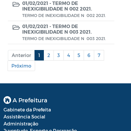
Diário oficial
01/02/2021 -
TERMO DE
INEXIGIBILIDADE N 002 2021.
Editais
TERMO DE INEXIGIBILIDADE N 002 2021.
Emendas Parlamentares
01/02/2021 -
TERMO DE
INEXIGIBILIDADE N 003 2021.
Extrato de Contratos
TERMO DE INEXIGIBILIDADE N 003 2021.
Extrato de Inexigibilidade
Anterior
1
2
3
4
5
6
7
Instruções Normativas
Próximo
Intimação
JARI - Junta Recursos de Infração de
Trânsito
A Prefeitura
Licenças Específicas
Gabinete da Prefeita
Notificação
Assistência Social
Administração
Parecer
Juventude, Esporte e Recreação