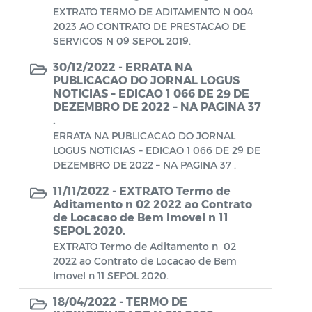
Aviso de rescisão unilateral
EXTRATO TERMO DE ADITAMENTO N 004
2023 AO CONTRATO DE PRESTACAO DE
CADEP - Comissão de Análise de Defesa
SERVICOS N 09 SEPOL 2019.
Prévia
30/12/2022 -
ERRATA NA
PUBLICACAO DO JORNAL LOGUS
CONCURSO GUARDA MUNICIPAL Nº 002
NOTICIAS – EDICAO 1 066 DE 29 DE
DEZEMBRO DE 2022 – NA PAGINA 37
Concurso Público
.
ERRATA NA PUBLICACAO DO JORNAL
Conselho Municipal - CACS FUNDEB
LOGUS NOTICIAS – EDICAO 1 066 DE 29 DE
DEZEMBRO DE 2022 – NA PAGINA 37 .
Conselho Municipal de Assistência Social
de Araruama - COMASO
11/11/2022 -
EXTRATO Termo de
Aditamento n 02 2022 ao Contrato
Conselho Municipal de Educação
de Locacao de Bem Imovel n 11
SEPOL 2020.
Conselho Municipal de Habitação -
EXTRATO Termo de Aditamento n 02
CMHA
2022 ao Contrato de Locacao de Bem
Imovel n 11 SEPOL 2020.
Conselho Municipal de Saúde
18/04/2022 -
TERMO DE