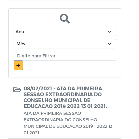
Atos Oficiais - Secretaria de Educação
Atos Oficiais - Secretaria de Fazenda e
Planejamento
Atos Oficiais - Secretaria de Saúde
Atos Oficiais - Secretaria de Transportes
Atos Oficiais - Secretaria Municipal de
Ambiente, Agricultura, Abastecimento e
Pesca
08/02/2021 -
ATA DA PRIMEIRA
Atos Oficiais - Secretaria Municipal de
SESSAO EXTRAORDINARIA DO
CONSELHO MUNICIPAL DE
Política Social, Trabalho, Habitação,
EDUCACAO 2019 2022 13 01 2021.
Terceira Idade e Desenvolvimento
ATA DA PRIMEIRA SESSAO
Humano
EXTRAORDINARIA DO CONSELHO
MUNICIPAL DE EDUCACAO 2019 2022 13
Autorização Para Início de Obras
01 2021.