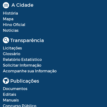
A Cidade
Resultado Processo Seletivo de
Estagiários
História
Mapa
Saúde - Balancete
Hino Oficial
Saúde - Escala Profissionais
Notícias
Transparência
Saúde - Estoques de medicamentos das
farmácias públicas
Licitações
Glossário
Saúde - Fila de espera por consultas
Relatório Estatístico
nas especialidades
Solicitar Informação
Saúde - Instrumentos de Gestão do SUS
Acompanhe sua Informação
Publicações
Saúde - Plano Municipal de Saúde
Documentos
Saúde - Prestação de Contas
Editais
Manuais
Saúde - Processo Seletivo de Agente
Concurso Público
Comunitário de Saúde e Agente de