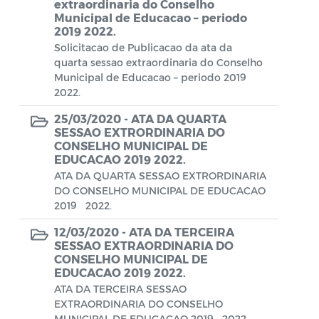
Conselho Municipal de Turismo
extraordinaria do Conselho
Municipal de Educacao – periodo
Conselho Municipal do Desenvolvimento
2019 2022.
Solicitacao de Publicacao da ata da
Sustentável Rural e Pesqueiro de
quarta sessao extraordinaria do Conselho
Araruama – COMDESURP-AR
Municipal de Educacao – periodo 2019
2022.
Conselho Municipal do Idoso (COMID)
25/03/2020 -
ATA DA QUARTA
Conselho Municipal do Meio Ambiente -
SESSAO EXTRORDINARIA DO
CONDEMA
CONSELHO MUNICIPAL DE
EDUCACAO 2019 2022.
Conselho Municipal dos Direitos da
ATA DA QUARTA SESSAO EXTRORDINARIA
Criança e do Adolescente de Araruama -
DO CONSELHO MUNICIPAL DE EDUCACAO
CMDCAA
2019 2022.
12/03/2020 -
ATA DA TERCEIRA
Contratos
SESSAO EXTRAORDINARIA DO
CONSELHO MUNICIPAL DE
Convênio
EDUCACAO 2019 2022.
ATA DA TERCEIRA SESSAO
Convocação
EXTRAORDINARIA DO CONSELHO
MUNICIPAL DE EDUCACAO 2019 2022.