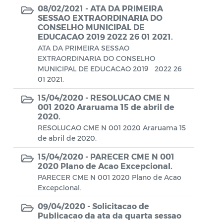
Aviso de rescisão unilateral
08/02/2021 -
ATA DA PRIMEIRA
SESSAO EXTRAORDINARIA DO
CADEP - Comissão de Análise de Defesa
CONSELHO MUNICIPAL DE
EDUCACAO 2019 2022 26 01 2021.
Prévia
ATA DA PRIMEIRA SESSAO
CONCURSO GUARDA MUNICIPAL Nº 002
EXTRAORDINARIA DO CONSELHO
MUNICIPAL DE EDUCACAO 2019 2022 26
Concurso Público
01 2021.
15/04/2020 -
RESOLUCAO CME N
Conselho Municipal - CACS FUNDEB
001 2020 Araruama 15 de abril de
2020.
Conselho Municipal de Assistência Social
RESOLUCAO CME N 001 2020 Araruama 15
de Araruama - COMASO
de abril de 2020.
Conselho Municipal de Educação
15/04/2020 -
PARECER CME N 001
2020 Plano de Acao Excepcional.
Conselho Municipal de Habitação -
PARECER CME N 001 2020 Plano de Acao
CMHA
Excepcional.
Conselho Municipal de Saúde
09/04/2020 -
Solicitacao de
Publicacao da ata da quarta sessao