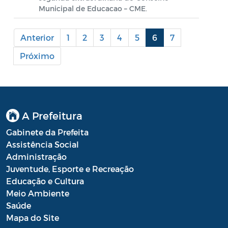
Municipal de Educacao – CME.
Processo Seletivo
Anterior
Processo Seletivo Secretaria de Educação
1
2
3
4
5
6
7
Próximo
Programa Araruama Universitário
Pronunciamento do Dirigente
Recursos Transferidos ao Município para
o enfrentamento à COVID-19
A Prefeitura
Gabinete da Prefeita
PORTARIA SETUR
Assistência Social
Relação dos Fiscais de Contrato
Administração
Juventude, Esporte e Recreação
Resolução Sobre o Coronavírus COVID-19
Educação e Cultura
Meio Ambiente
Portaria PROGE
Saúde
Resoluções
Mapa do Site