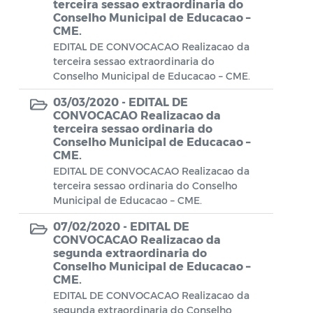
terceira sessao extraordinaria do
Conselho Municipal de Educacao –
Portal do Contribuinte
CME.
EDITAL DE CONVOCACAO Realizacao da
Portaria Gabinete
terceira sessao extraordinaria do
Conselho Municipal de Educacao – CME.
Portaria IBASMA
03/03/2020 -
EDITAL DE
Portaria SEADM
CONVOCACAO Realizacao da
terceira sessao ordinaria do
Portaria SECUT
Conselho Municipal de Educacao –
CME.
Portaria SEDUC
EDITAL DE CONVOCACAO Realizacao da
terceira sessao ordinaria do Conselho
Portaria SEFAZ
Municipal de Educacao – CME.
Portaria SESAU
07/02/2020 -
EDITAL DE
CONVOCACAO Realizacao da
PORTARIA SETUR
segunda extraordinaria do
Conselho Municipal de Educacao –
PORTARIA SEELA
CME.
EDITAL DE CONVOCACAO Realizacao da
Portarias Sobre o Coronavírus COVID-19
segunda extraordinaria do Conselho