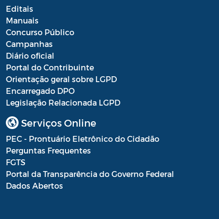
Editais
Resultado Processo Seletivo de
Manuais
Estagiários
Concurso Público
Saúde - Balancete
Campanhas
Diário oficial
Saúde - Escala Profissionais
Portal do Contribuinte
Orientação geral sobre LGPD
Saúde - Estoques de medicamentos das
Encarregado DPO
farmácias públicas
Legislação Relacionada LGPD
Saúde - Fila de espera por consultas
Serviços Online
nas especialidades
PEC - Prontuário Eletrônico do Cidadão
Saúde - Instrumentos de Gestão do SUS
Perguntas Frequentes
FGTS
Saúde - Plano Municipal de Saúde
Portal da Transparência do Governo Federal
Saúde - Prestação de Contas
Dados Abertos
Saúde - Processo Seletivo de Agente
Comunitário de Saúde e Agente de