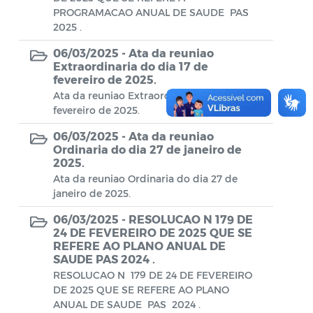
Diário oficial
PROGRAMACAO ANUAL DE SAUDE PAS
2025 .
Editais
06/03/2025 -
Ata da reuniao
Emendas Parlamentares
Extraordinaria do dia 17 de
fevereiro de 2025.
Extrato de Contratos
Ata da reuniao Extraordinaria do dia 17 de
fevereiro de 2025.
Extrato de Inexigibilidade
06/03/2025 -
Ata da reuniao
Instruções Normativas
Ordinaria do dia 27 de janeiro de
2025.
Intimação
Ata da reuniao Ordinaria do dia 27 de
janeiro de 2025.
JARI - Junta Recursos de Infração de
06/03/2025 -
Trânsito
RESOLUCAO N 179 DE
24 DE FEVEREIRO DE 2025 QUE SE
REFERE AO PLANO ANUAL DE
Licenças Específicas
SAUDE PAS 2024 .
RESOLUCAO N 179 DE 24 DE FEVEREIRO
Notificação
DE 2025 QUE SE REFERE AO PLANO
ANUAL DE SAUDE PAS 2024 .
Parecer