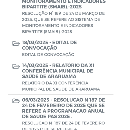
Conselho Municipal de Turismo
MONITORAMENTO E INDICADORES
BIPARTITE (SMAIB).-2025
Conselho Municipal do Desenvolvimento
RESOLUÇÃO N° 189 DE 24 DE MARÇO DE
2025, QUE SE REFERE AO SISTEMA DE
Sustentável Rural e Pesqueiro de
MONITORAMENTO E INDICADORES
Araruama – COMDESURP-AR
BIPARTITE (SMAIB).-2025
Conselho Municipal do Idoso (COMID)
18/03/2025 -
EDITAL DE
CONVOCAÇÃO
Conselho Municipal do Meio Ambiente -
EDITAL DE CONVOCAÇÃO
CONDEMA
14/03/2025 -
RELATÓRIO DA XI
Conselho Municipal dos Direitos da
CONFERÊNCIA MUNICIPAL DE
Criança e do Adolescente de Araruama -
SAÚDE DE ARARUAMA
RELATÓRIO DA XI CONFERÊNCIA
CMDCAA
MUNICIPAL DE SAÚDE DE ARARUAMA
Contratos
06/03/2025 -
RESOLUCAO N 187 DE
24 DE FEVEREIRO DE 2025 QUE SE
Convênio
REFERE A PROGRAMACAO ANUAL
DE SAUDE PAS 2025 .
Convocação
RESOLUCAO N 187 DE 24 DE FEVEREIRO
DE 2025 QUE SE REFERE A