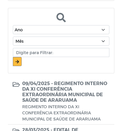
Atos Oficiais - Secretaria de Educação
Atos Oficiais - Secretaria de Fazenda e
Planejamento
Atos Oficiais - Secretaria de Saúde
Atos Oficiais - Secretaria de Transportes
Atos Oficiais - Secretaria Municipal de
Ambiente, Agricultura, Abastecimento e
Pesca
09/04/2025 -
REGIMENTO INTERNO
Atos Oficiais - Secretaria Municipal de
DA XI CONFERÊNCIA
EXTRAORDINÁRIA MUNICIPAL DE
Política Social, Trabalho, Habitação,
SAÚDE DE ARARUAMA
Terceira Idade e Desenvolvimento
REGIMENTO INTERNO DA XI
Humano
CONFERÊNCIA EXTRAORDINÁRIA
MUNICIPAL DE SAÚDE DE ARARUAMA
Autorização Para Início de Obras
28/03/2025 -
EDITAL DE