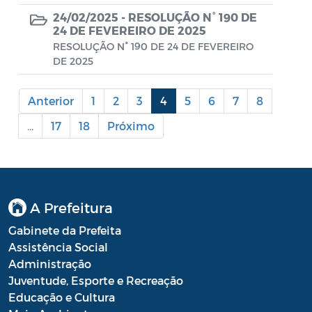
24/02/2025 -
RESOLUÇÃO N° 190 DE
Portal do Contribuinte
24 DE FEVEREIRO DE 2025
RESOLUÇÃO N° 190 DE 24 DE FEVEREIRO
Portaria Gabinete
DE 2025
Portaria IBASMA
Anterior
1
2
3
4
5
6
7
8
Portaria SEADM
...
17
18
Próximo
Portaria SECUT
Portaria SEDUC
Portaria SEFAZ
A Prefeitura
Portaria SESAU
Gabinete da Prefeita
Assistência Social
PORTARIA SETUR
Administração
PORTARIA SEELA
Juventude, Esporte e Recreação
Educação e Cultura
Portarias Sobre o Coronavírus COVID-19