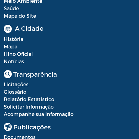
Meio Ambiente
Saúde
Processo Seletivo
Mapa do Site
Processo Seletivo Secretaria de Educação
A Cidade
Programa Araruama Universitário
História
Mapa
Pronunciamento do Dirigente
Hino Oficial
Recursos Transferidos ao Município para
Notícias
o enfrentamento à COVID-19
Transparência
PORTARIA SETUR
Licitações
Glossário
Relação dos Fiscais de Contrato
Relatório Estatístico
Solicitar Informação
Resolução Sobre o Coronavírus COVID-19
Acompanhe sua Informação
Portaria PROGE
Publicações
Resoluções
Documentos