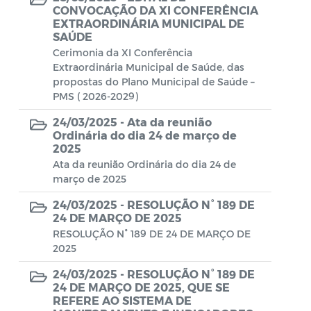
Aviso de rescisão unilateral
CONVOCAÇÃO DA XI CONFERÊNCIA
EXTRAORDINÁRIA MUNICIPAL DE
CADEP - Comissão de Análise de Defesa
SAÚDE
Prévia
Cerimonia da XI Conferência
Extraordinária Municipal de Saúde, das
CONCURSO GUARDA MUNICIPAL Nº 002
propostas do Plano Municipal de Saúde –
PMS ( 2026-2029)
Concurso Público
24/03/2025 -
Ata da reunião
Ordinária do dia 24 de março de
Conselho Municipal - CACS FUNDEB
2025
Ata da reunião Ordinária do dia 24 de
Conselho Municipal de Assistência Social
março de 2025
de Araruama - COMASO
24/03/2025 -
RESOLUÇÃO N° 189 DE
Conselho Municipal de Educação
24 DE MARÇO DE 2025
RESOLUÇÃO N° 189 DE 24 DE MARÇO DE
Conselho Municipal de Habitação -
2025
CMHA
24/03/2025 -
RESOLUÇÃO N° 189 DE
Conselho Municipal de Saúde
24 DE MARÇO DE 2025, QUE SE
REFERE AO SISTEMA DE