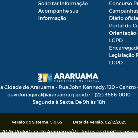
Solicitar Informação
Concurso P
Acompanhe sua
Campanha
Informação
Diário oficia
Portal do C
Orientação 
LGPD
Encarregad
Legislação 
LGPD
da Cidade de Araruama - Rua John Kennedy, 120 - Centro
ouvidoriageral@araruama.rj.gov.br - (22) 3666-0010
Segunda à Sexta: De 9h às 18h
Versão do Sistema: 5.0.65
Data da Versão: 02/12/2025
 2026 Prefeitura de Araruama/RJ. Todos os direitos reser