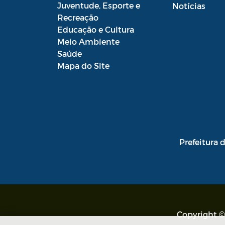
Juventude, Esporte e
CMHA
Notícias
Recreação
Conselho Municipal de Saúde
Educação e Cultura
Meio Ambiente
Conselho Municipal de Turismo
Saúde
Mapa do Site
Conselho Municipal do
Desenvolvimento Sustentável Rural e
Pesqueiro de Araruama –
COMDESURP-AR
Conselho Municipal do Idoso
(COMID)
Prefeitura 
Conselho Municipal do Meio
Ambiente -CONDEMA
Conselho Municipal dos Direitos da
Criança e do Adolescente de
Araruama - CMDCAA
Copyright ©