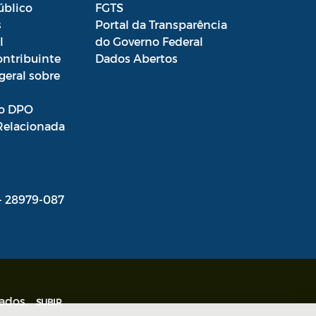
úblico
FGTS
s
Portal da Transparência
l
do Governo Federal
ontribuinte
Dados Abertos
geral sobre
o DPO
Relacionada
 - 28979-087
vados.
SUBIR