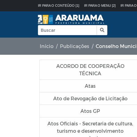
IR PARA O CONTEÚDO [1]
IR PARA O MENU [2]
IR PARA O
Início
Publicações
Conselho Munic
ACORDO DE COOPERAÇÃO
TÉCNICA
Atas
Ato de Revogação de Licitação
Atos GP
Atos Oficiais - Secretaria de cultura,
turismo e desenvolvimento