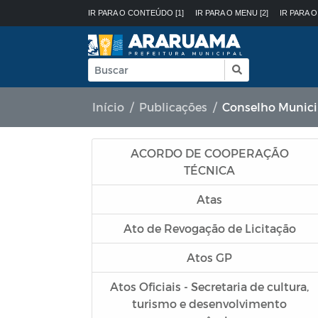
IR PARA O CONTEÚDO [1]
IR PARA O MENU [2]
IR PARA O
Início
Publicações
Conselho Municipal do
ACORDO DE COOPERAÇÃO
TÉCNICA
Atas
Ato de Revogação de Licitação
Atos GP
Atos Oficiais - Secretaria de cultura,
turismo e desenvolvimento