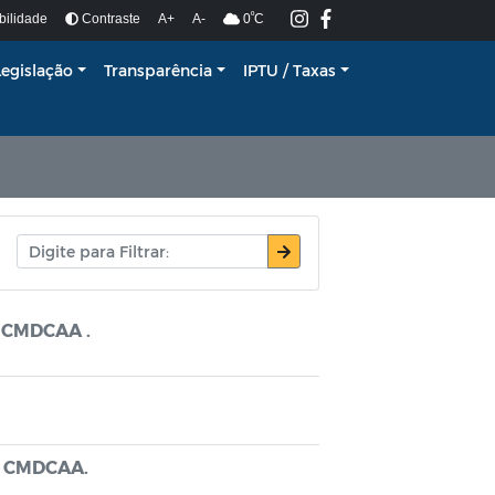
º
bilidade
Contraste
A+
A-
0
C
Legislação
Transparência
IPTU / Taxas
o CMDCAA .
do CMDCAA.