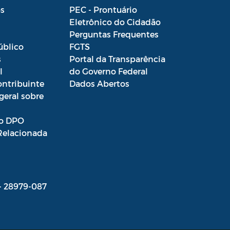
s
PEC - Prontuário
Eletrônico do Cidadão
Perguntas Frequentes
úblico
FGTS
s
Portal da Transparência
l
do Governo Federal
ontribuinte
Dados Abertos
geral sobre
o DPO
Relacionada
 - 28979-087