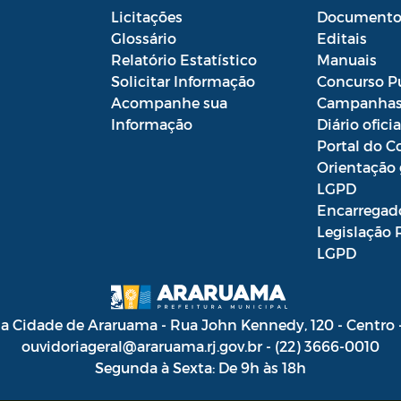
Licitações
Documento
Glossário
Editais
Relatório Estatístico
Manuais
Solicitar Informação
Concurso P
Acompanhe sua
Campanha
Informação
Diário oficia
Portal do C
Orientação 
LGPD
Encarregad
Legislação 
LGPD
da Cidade de Araruama - Rua John Kennedy, 120 - Centro
ouvidoriageral@araruama.rj.gov.br - (22) 3666-0010
Segunda à Sexta: De 9h às 18h