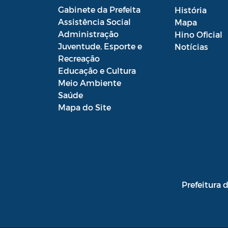
CMHA
Gabinete da Prefeita
História
Assistência Social
Mapa
Conselho Municipal de Saúde
Administração
Hino Oficial
Juventude, Esporte e
Notícias
Conselho Municipal de Turismo
Recreação
Conselho Municipal do
Educação e Cultura
Desenvolvimento Sustentável Rural e
Meio Ambiente
Pesqueiro de Araruama –
Saúde
COMDESURP-AR
Mapa do Site
Conselho Municipal do Idoso
(COMID)
Conselho Municipal do Meio
Ambiente -CONDEMA
Prefeitura 
Conselho Municipal dos Direitos da
Criança e do Adolescente de
Araruama - CMDCAA