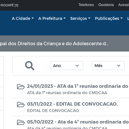
Telefones
Ouvidoria
Acessi
 RODAPÉ [3]
A Cidade
A Prefeitura
Serviços
Publicações
s Direitos da Criança e do Adolescente de Araruama - CMDCAA
24/01/2023 -
ATA da 1ª reuniao ordinaria d
ATA da 1ª reuniao ordinaria do CMDCAA .
03/11/2022 -
EDITAL DE CONVOCACAO.
EDITAL DE CONVOCACAO.
05/10/2022 -
Ata da 4ª reuniao ordinaria 
Ata da 4ª reuniao ordinaria do CMDCAA.