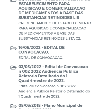
Aviso de rescisão unilateral
ESTABELECIMENTO PARA
AQUISICAO E COMERCIALIZACAO
CADEP - Comissão de Análise de Defesa
DE MEDICAMENTOS A BASE DAS
SUBSTANCIAS RETINOIDES LIS
Prévia
CREDENCIAMENTO DE ESTABELECIMENTO
CONCURSO GUARDA MUNICIPAL Nº 002
PARA AQUISICAO E COMERCIALIZACAO
DE MEDICAMENTOS A BASE DAS
Concurso Público
SUBSTANCIAS RETINOIDES LISTA C2.
16/05/2022 -
EDITAL DE
Conselho Municipal - CACS FUNDEB
CONVOCACAO.
EDITAL DE CONVOCACAO.
Conselho Municipal de Assistência Social
de Araruama - COMASO
03/05/2022 -
Edital de Convocacao
n 002 2022 Audiencia Publica
Conselho Municipal de Educação
Relatorio Detalhado do 1
Quadrimestre de 2022.
Conselho Municipal de Habitação -
Edital de Convocacao n 002 2022
CMHA
Audiencia Publica Relatorio Detalhado do
1 Quadrimestre de 2022.
Conselho Municipal de Saúde
08/03/2018 -
Plano Municipal de