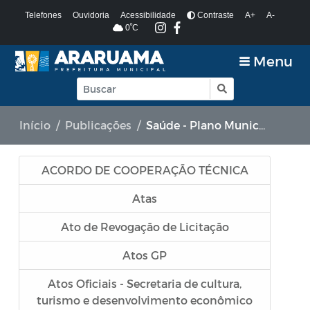
Telefones
Ouvidoria
Acessibilidade
Contraste
A+
A-
º
0
C
Menu
Início
Publicações
Saúde - Plano Municipal de Saúde
ACORDO DE COOPERAÇÃO TÉCNICA
Atas
Ato de Revogação de Licitação
Atos GP
Atos Oficiais - Secretaria de cultura,
turismo e desenvolvimento econômico