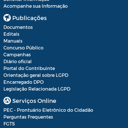
Acompanhe sua Informação
Portal do Contribuinte
Publicações
Portaria Gabinete
Documentos
Portaria IBASMA
Editais
Manuais
Portaria SEADM
Concurso Público
Campanhas
Portaria SECUT
Diário oficial
Portaria SEDUC
Portal do Contribuinte
Orientação geral sobre LGPD
Portaria SEFAZ
Encarregado DPO
Legislação Relacionada LGPD
Portaria SESAU
Serviços Online
PORTARIA SETUR
PEC - Prontuário Eletrônico do Cidadão
PORTARIA SEELA
Perguntas Frequentes
FGTS
Portarias Sobre o Coronavírus COVID-19