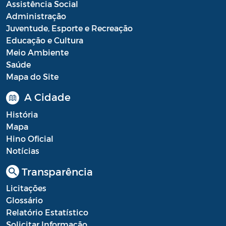
Diário oficial
Assistência Social
Administração
Editais
Juventude, Esporte e Recreação
Educação e Cultura
Emendas Parlamentares
Meio Ambiente
Extrato de Contratos
Saúde
Mapa do Site
Extrato de Inexigibilidade
A Cidade
Instruções Normativas
História
Intimação
Mapa
Hino Oficial
JARI - Junta Recursos de Infração de
Notícias
Trânsito
Transparência
Licenças Específicas
Licitações
Notificação
Glossário
Relatório Estatístico
Parecer
Solicitar Informação