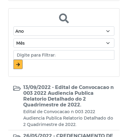
Atos Oficiais - Secretaria de Educação
Atos Oficiais - Secretaria de Fazenda e
Planejamento
Atos Oficiais - Secretaria de Saúde
Atos Oficiais - Secretaria de Transportes
Atos Oficiais - Secretaria Municipal de
Ambiente, Agricultura, Abastecimento e
Pesca
13/09/2022 -
Edital de Convocacao n
Atos Oficiais - Secretaria Municipal de
003 2022 Audiencia Publica
Relatorio Detalhado do 2
Política Social, Trabalho, Habitação,
Quadrimestre de 2022.
Terceira Idade e Desenvolvimento
Edital de Convocacao n 003 2022
Humano
Audiencia Publica Relatorio Detalhado do
2 Quadrimestre de 2022.
Autorização Para Início de Obras
26/05/2022 -
CREDENCIAMENTO DE