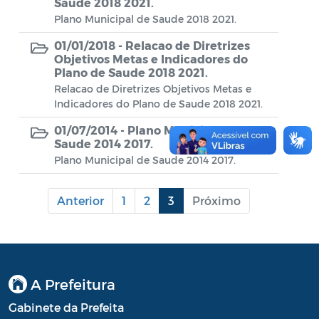
Conselho Municipal de Turismo
Saude 2018 2021.
Plano Municipal de Saude 2018 2021.
Conselho Municipal do Desenvolvimento
01/01/2018 -
Relacao de Diretrizes
Sustentável Rural e Pesqueiro de
Objetivos Metas e Indicadores do
Araruama – COMDESURP-AR
Plano de Saude 2018 2021.
Relacao de Diretrizes Objetivos Metas e
Conselho Municipal do Idoso (COMID)
Indicadores do Plano de Saude 2018 2021.
Conselho Municipal do Meio Ambiente -
01/07/2014 -
Plano Municipal de
CONDEMA
Saude 2014 2017.
Plano Municipal de Saude 2014 2017.
Conselho Municipal dos Direitos da
Criança e do Adolescente de Araruama -
Anterior
1
2
3
Próximo
CMDCAA
Contratos
Convênio
A Prefeitura
Convocação
Gabinete da Prefeita