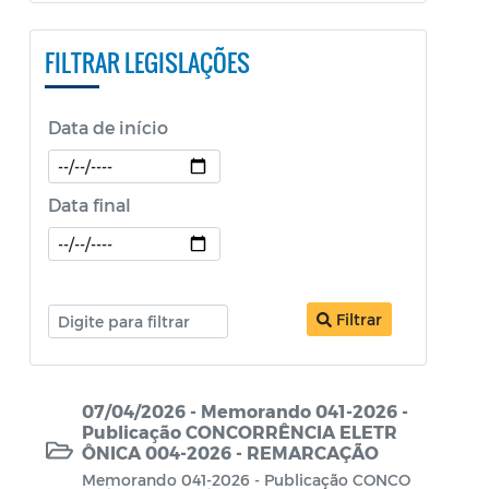
PESTALOZZI e SÃO BENEDITO)
FILTRAR LEGISLAÇÕES
Constituição Federal
Decretos
Data de início
Decretos Educação
Decretos SEPOL
Data final
Decretos Sobre o Coronavírus COVID-19
LDO
Filtrar
Legislação ISS
Legislação Tributária - IPTU
07/04/2026 - Memorando 041-2026 -
Lei Aldir Blanc
Publicação CONCORRÊNCIA ELETR
ÔNICA 004-2026 - REMARCAÇÃO
Lei Aldir Blanc - PNAB 2
Memorando 041-2026 - Publicação CONCO