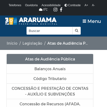
Telefones
Ouvidoria
Acessibilidade
Contraste
A+
A-
º
0
C
Menu
Início
Legislação
Atas de Audiência Pública
Atas de Audiência Pública
Balanços Anuais
Código Tributario
CONCESSÃO E PRESTAÇÃO DE CONTAS
- AUXÍLIO E SUBVENÇÕES
Concessão de Recursos (AFADA,