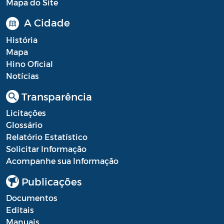
Mapa do Site
Planos em Função da COVID-19
A Cidade
Prestação de Contas de Governo
História
Mapa
QDD - Quadro de Detalhamento das
Hino Oficial
Despesas
Notícias
Recursos Concedidos (AFADA,
Transparência
PESTALOZZI e SÃO BENEDITO)
Licitações
Relatório de Gestão Fiscal (RGF) - A partir
Glossário
de 2021
Relatório Estatístico
Solicitar Informação
Relatório Resumido da Execução
Acompanhe sua Informação
Orçamentária (RREO) - A partir de 2021
Publicações
RREO
Documentos
Saúde - Leis e Decretos
Editais
Manuais
Saúde - Regimento Interno