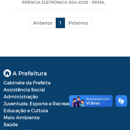
RRÊNCIA ELETRÔNICA 004-2026 - REMAR
Lei Aldir Blanc - PNAB 2025
CAÇÃO
Lei Aldir Blanc - EDITAL EMERGENCIAL
DE PROJETOS CULTURAIS
Anterior
1
Próximo
Lei Aldir Blanc - SUBSÍDIO
EMERGENCIAL DA CULTURA
Lei Complementar
Leis
A Prefeitura
Leis Sobre o Coronavírus COVID-19
Gabinete da Prefeita
LOA
Assistência Social
Administração
Movimentações Orçamentárias
Juventude, Esporte e Recreação
Educação e Cultura
Plano de Contratações Anual (PCA)
Meio Ambiente
Saúde
Plano Plurianual (PPA)